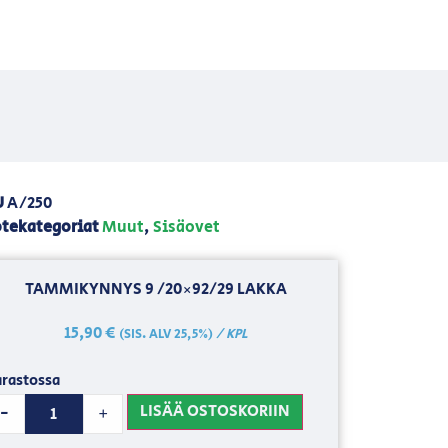
U
A/250
tekategoriat
Muut
,
Sisäovet
TAMMIKYNNYS 9 /20×92/29 LAKKA
15,90
€
/ KPL
(SIS. ALV 25,5%)
rastossa
LISÄÄ OSTOSKORIIN
-
+