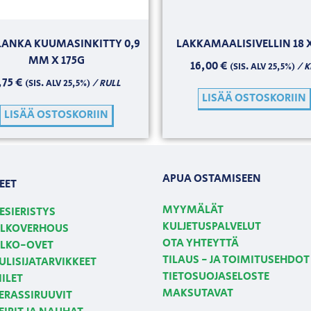
LANKA KUUMASINKITTY 0,9
LAKKAMAALISIVELLIN 18 X
MM X 175G
16,00
€
/ K
(SIS. ALV 25,5%)
,75
€
/ RULL
(SIS. ALV 25,5%)
LISÄÄ OSTOSKORIIN
LISÄÄ OSTOSKORIIN
APUA OSTAMISEEN
EET
MYYMÄLÄT
ESIERISTYS
KULJETUSPALVELUT
LKOVERHOUS
OTA YHTEYTTÄ
LKO-OVET
TILAUS - JA TOIMITUSEHDOT
ULISIJATARVIKKEET
TIETOSUOJASELOSTE
IILET
MAKSUTAVAT
ERASSIRUUVIT