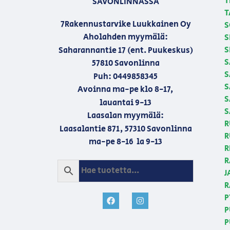
T
SAVONLINNASSA
T
7Rakennustarvike Luukkainen Oy
S
Aholahden myymälä:
S
S
Saharannantie 17 (ent. Puukeskus)
S
57810 Savonlinna
S
Puh: 0449858345
S
Avoinna ma-pe klo 8-17,
S
lauantai 9-13
S
Laasalan myymälä:
R
Laasalantie 871, 57310 Savonlinna
R
ma-pe 8-16 la 9-13
R
R
J
R
P
P
P