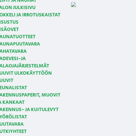
EIPIT JA NAUHAT
ALON JULKISIVU
OKKELI JA IRROTUSKAISTAT
ISUSTUS
ISÄOVET
AUNATUOTTEET
AUNAPUUTAVARA
AHATAVARA
ADEVESI-JA
ALAOJAJÄRJESTELMÄT
UUVIT ULKOKÄYTTÖÖN
UUVIT
EUNALISTAT
AKENNUSPAPERIT, MUOVIT
A KANKAAT
AKENNUS- JA KUITULEVYT
YÖRÖLISTAT
UUTAVARA
UTKIYHTEET