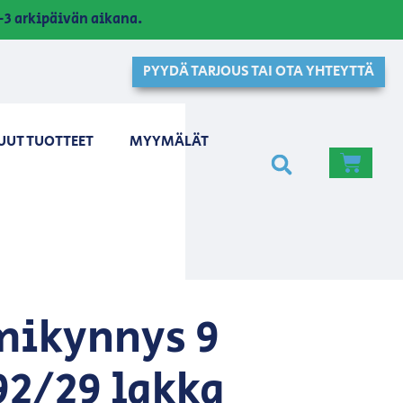
3 arkipäivän aikana.
PYYDÄ TARJOUS TAI OTA YHTEYTTÄ
UUT TUOTTEET
MYYMÄLÄT
ikynnys 9
2/29 lakka