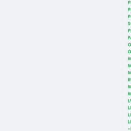
P
P
P
S
P
P
O
O
M
M
R
M
M
L
L
L
L
-