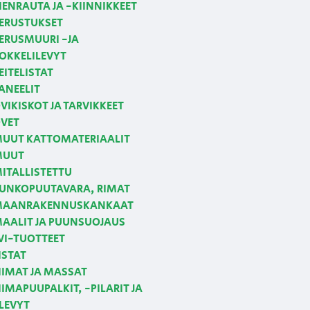
IENRAUTA JA -KIINNIKKEET
ERUSTUKSET
ERUSMUURI -JA
OKKELILEVYT
EITELISTAT
ANEELIT
VIKISKOT JA TARVIKKEET
VET
UUT KATTOMATERIAALIT
MUUT
ITALLISTETTU
UNKOPUUTAVARA, RIMAT
AANRAKENNUSKANKAAT
AALIT JA PUUNSUOJAUS
VI-TUOTTEET
ISTAT
IIMAT JA MASSAT
IIMAPUUPALKIT, -PILARIT JA
LEVYT