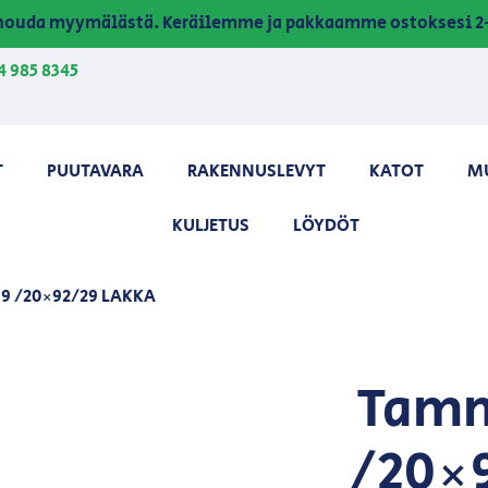
a nouda myymälästä. Keräilemme ja pakkaamme ostoksesi 2-
4 985 8345
T
PUUTAVARA
RAKENNUSLEVYT
KATOT
M
KULJETUS
LÖYDÖT
9 /20×92/29 LAKKA
Tamm
/20×9