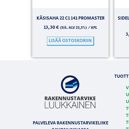
KÄSISAHA 22 C1 141 PROMASTER
SIDE
13,30
€
/ KPL
(SIS. ALV 25,5%)
3
LISÄÄ OSTOSKORIIN
TUOTT
V
U
U
T
T
T
PALVELEVA RAKENNUSTARVIKELIIKE