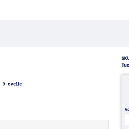
SK
Tuo
, 9-ovelle
Va