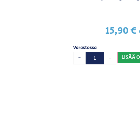
15,90
€
Varastossa
LISÄÄ 
-
+