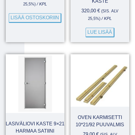
KASTE
25,5%)
/ KPL
320,00
€
(SIS. ALV
LISÄÄ OSTOSKORIIN
25,5%)
/ KPL
LUE LISÄÄ
OVEN KARMISETTI
LASIVÄLIOVI KASTE 9×21
10*21/92 PUUVALMIS
HARMAA SATIINI
79,00
€
(SIS. ALV