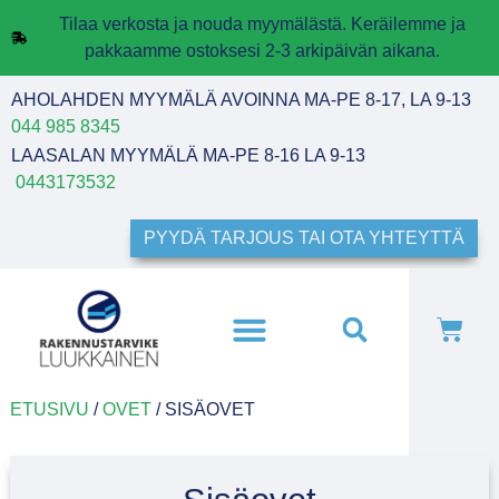
Tilaa verkosta ja nouda myymälästä. Keräilemme ja
pakkaamme ostoksesi 2-3 arkipäivän aikana.
AHOLAHDEN MYYMÄLÄ AVOINNA MA-PE 8-17, LA 9-13
044 985 8345
LAASALAN MYYMÄLÄ MA-PE 8-16 LA 9-13
0443173532
PYYDÄ TARJOUS TAI OTA YHTEYTTÄ
ETUSIVU
/
OVET
/ SISÄOVET