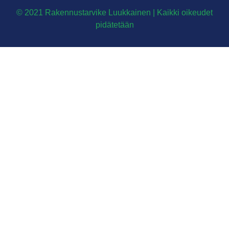
© 2021 Rakennustarvike Luukkainen | Kaikki oikeudet
pidätetään