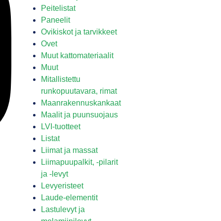
Peitelistat
Paneelit
Ovikiskot ja tarvikkeet
Ovet
Muut kattomateriaalit
Muut
Mitallistettu
runkopuutavara, rimat
Maanrakennuskankaat
Maalit ja puunsuojaus
LVI-tuotteet
Listat
Liimat ja massat
Liimapuupalkit, -pilarit
ja -levyt
Levyeristeet
Laude-elementit
Lastulevyt ja