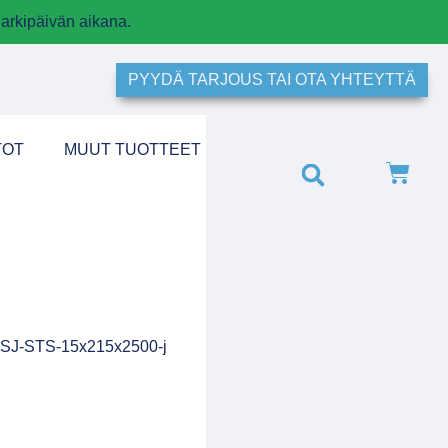
arkipäivän aikana.
PYYDÄ TARJOUS TAI OTA YHTEYTTÄ
TOT
MUUT TUOTTEET