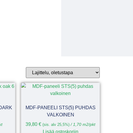
 DARK
MDF-PANEELI STS(5) PUHDAS
VALKOINEN
39,80
€
kt
(sis. alv 25,5%)
/ 1,70 m2/pkt
Lisää ostoskoriin