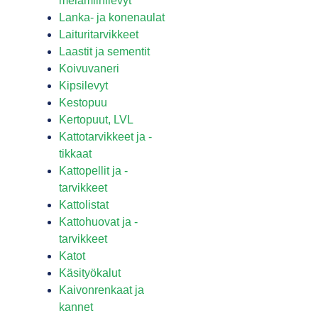
melamiinilevyt
Lanka- ja konenaulat
Laituritarvikkeet
Laastit ja sementit
Koivuvaneri
Kipsilevyt
Kestopuu
Kertopuut, LVL
Kattotarvikkeet ja -
tikkaat
Kattopellit ja -
tarvikkeet
Kattolistat
Kattohuovat ja -
tarvikkeet
Katot
Käsityökalut
Kaivonrenkaat ja
kannet