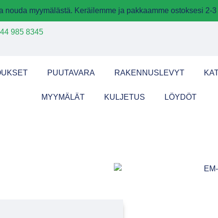
 ja nouda myymälästä. Keräilemme ja pakkaamme ostoksesi 2-3 
44 985 8345
OUKSET
PUUTAVARA
RAKENNUSLEVYT
KA
MYYMÄLÄT
KULJETUS
LÖYDÖT