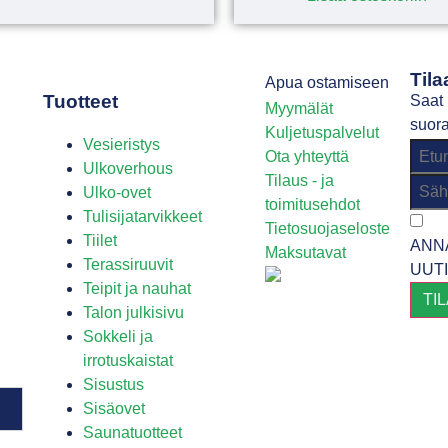
Tila
Apua ostamiseen
Tuotteet
Saat 
Myymälät
suora
Kuljetuspalvelut
Vesieristys
Ota yhteyttä
Ulkoverhous
Tilaus - ja
Ulko-ovet
toimitusehdot
Tulisijatarvikkeet
Tietosuojaseloste
Tiilet
ANN
Maksutavat
Terassiruuvit
UUT
Teipit ja nauhat
TI
Talon julkisivu
Sokkeli ja
irrotuskaistat
Sisustus
Sisäovet
Saunatuotteet