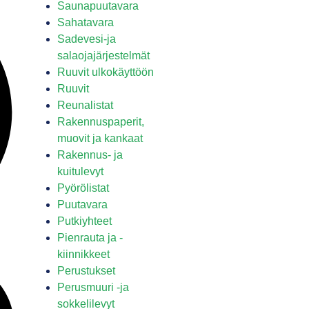
Saunapuutavara
Sahatavara
Sadevesi-ja
salaojajärjestelmät
Ruuvit ulkokäyttöön
Ruuvit
Reunalistat
Rakennuspaperit,
muovit ja kankaat
Rakennus- ja
kuitulevyt
Pyörölistat
Puutavara
Putkiyhteet
Pienrauta ja -
kiinnikkeet
Perustukset
Perusmuuri -ja
sokkelilevyt