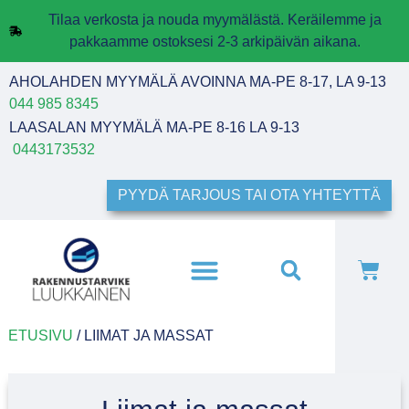
Tilaa verkosta ja nouda myymälästä. Keräilemme ja
pakkaamme ostoksesi 2-3 arkipäivän aikana.
AHOLAHDEN MYYMÄLÄ AVOINNA MA-PE 8-17, LA 9-13
044 985 8345
LAASALAN MYYMÄLÄ MA-PE 8-16 LA 9-13
0443173532
PYYDÄ TARJOUS TAI OTA YHTEYTTÄ
ETUSIVU
/ LIIMAT JA MASSAT