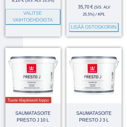
9,10
€
(SIS. ALV 25,5%)
35,70
€
(SIS. ALV
VALITSE
25,5%)
/ KPL
VAIHTOEHDOISTA
LISÄÄ OSTOSKORIIN
Tuote tilapäisesti loppu
SAUMATASOITE
SAUMATASOITE
PRESTO J 10 L
PRESTO J 3 L