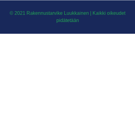
© 2021 Rakennustarvike Luukkainen | Kaikki oikeudet
pidätetään