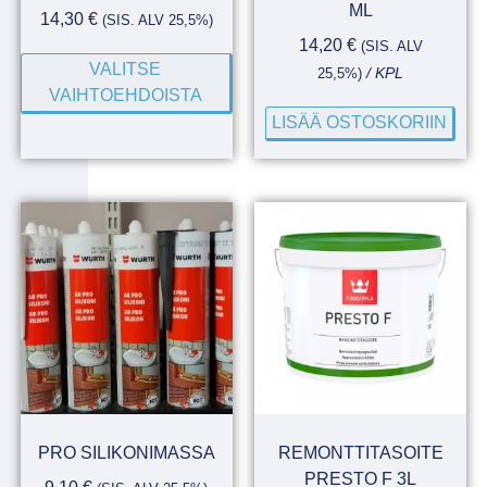
ML
14,30
€
(SIS. ALV 25,5%)
14,20
€
(SIS. ALV
VALITSE
25,5%)
/ KPL
VAIHTOEHDOISTA
LISÄÄ OSTOSKORIIN
PRO SILIKONIMASSA
REMONTTITASOITE
PRESTO F 3L