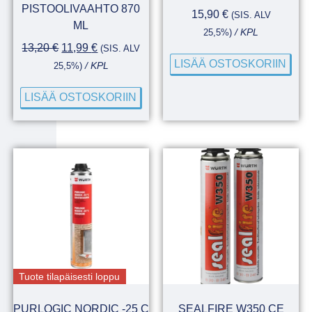
PISTOOLIVAAHTO 870
15,90
€
(SIS. ALV
ML
25,5%)
/ KPL
13,20
€
11,99
€
(SIS. ALV
LISÄÄ OSTOSKORIIN
25,5%)
/ KPL
LISÄÄ OSTOSKORIIN
Tuote tilapäisesti loppu
PURLOGIC NORDIC -25 C
SEALFIRE W350 CE