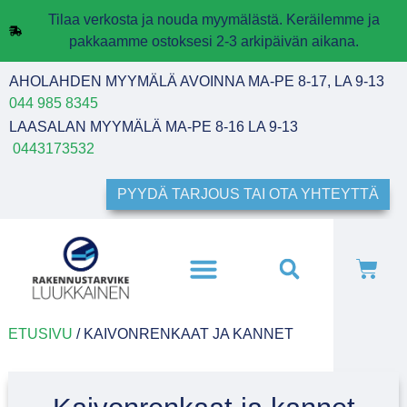
Tilaa verkosta ja nouda myymälästä. Keräilemme ja
pakkaamme ostoksesi 2-3 arkipäivän aikana.
AHOLAHDEN MYYMÄLÄ AVOINNA MA-PE 8-17, LA 9-13
044 985 8345
LAASALAN MYYMÄLÄ MA-PE 8-16 LA 9-13
0443173532
PYYDÄ TARJOUS TAI OTA YHTEYTTÄ
ETUSIVU
/ KAIVONRENKAAT JA KANNET