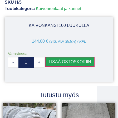
SKU
H/5
Tuotekategoria
Kaivonrenkaat ja kannet
KAIVONKANSI 100 LUUKULLA
144,00
€
(SIS. ALV 25,5%)
/ KPL
Varastossa
LISÄÄ OSTOSKORIIN
-
+
Tutustu myös