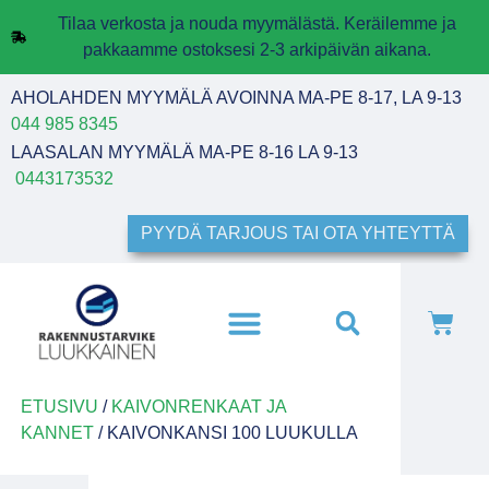
Tilaa verkosta ja nouda myymälästä. Keräilemme ja
pakkaamme ostoksesi 2-3 arkipäivän aikana.
AHOLAHDEN MYYMÄLÄ AVOINNA MA-PE 8-17, LA 9-13
044 985 8345
LAASALAN MYYMÄLÄ MA-PE 8-16 LA 9-13
0443173532
PYYDÄ TARJOUS TAI OTA YHTEYTTÄ
ETUSIVU
/
KAIVONRENKAAT JA
KANNET
/ KAIVONKANSI 100 LUUKULLA