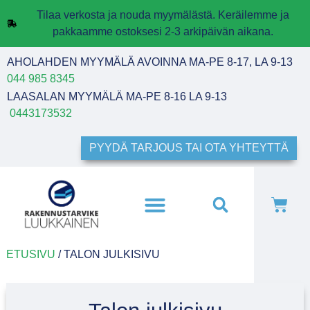
Tilaa verkosta ja nouda myymälästä. Keräilemme ja
pakkaamme ostoksesi 2-3 arkipäivän aikana.
AHOLAHDEN MYYMÄLÄ AVOINNA MA-PE 8-17, LA 9-13
044 985 8345
LAASALAN MYYMÄLÄ MA-PE 8-16 LA 9-13
0443173532
PYYDÄ TARJOUS TAI OTA YHTEYTTÄ
ETUSIVU
/ TALON JULKISIVU