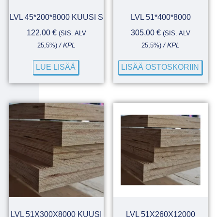
LVL 45*200*8000 KUUSI S
LVL 51*400*8000
122,00
€
305,00
€
(SIS. ALV
(SIS. ALV
25,5%)
/ KPL
25,5%)
/ KPL
LUE LISÄÄ
LISÄÄ OSTOSKORIIN
LVL 51X300X8000 KUUSI
LVL 51X260X12000