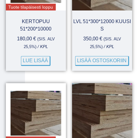
Tuote tilapäisesti loppu
KERTOPUU
LVL 51*300*12000 KUUSI
51*200*10000
S
180,00
€
350,00
€
(SIS. ALV
(SIS. ALV
25,5%)
/ KPL
25,5%)
/ KPL
LUE LISÄÄ
LISÄÄ OSTOSKORIIN