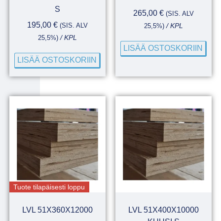
S
265,00
€
(SIS. ALV
195,00
€
(SIS. ALV
25,5%)
/ KPL
25,5%)
/ KPL
LISÄÄ OSTOSKORIIN
LISÄÄ OSTOSKORIIN
Tuote tilapäisesti loppu
LVL 51X360X12000
LVL 51X400X10000