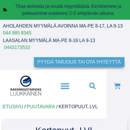
Tilaa verkosta ja nouda myymälästä. Keräilemme ja
pakkaamme ostoksesi 2-3 arkipäivän aikana.
AHOLAHDEN MYYMÄLÄ AVOINNA MA-PE 8-17, LA 9-13
044 985 8345
LAASALAN MYYMÄLÄ MA-PE 8-16 LA 9-13
0443173532
PYYDÄ TARJOUS TAI OTA YHTEYTTÄ
ETUSIVU
/
PUUTAVARA
/ KERTOPUUT, LVL