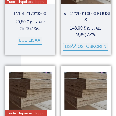
Tuote tilapäisesti loppu
LVL 45*173*3300
LVL 45*200*10000 KUUSI
S
29,60
€
(SIS. ALV
148,00
€
(SIS. ALV
25,5%)
/ KPL
25,5%)
/ KPL
LUE LISÄÄ
LISÄÄ OSTOSKORIIN
Tuote tilapäisesti loppu