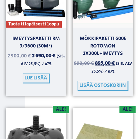
Tuote tilapäisesti loppu
IMEYTYSPAKETTI RM
MÖKKIPAKETTI 600E
3/3600 (30M²)
ROTOMON
2X300L+IMEYTYS
2 900,00
€
2 690,00
€
(SIS.
990,00
€
895,00
€
/ KPL
(SIS. ALV
ALV 25,5%)
/ KPL
25,5%)
LUE LISÄÄ
LISÄÄ OSTOSKORIIN
ALE!
ALE!