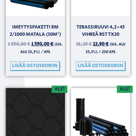
IMEYTYSPAKETTI RM
TERASSIRUUVI 4,2×45
2/1000 MATALA (30M²)
VIHREÄ RST TX20
1 950,00
€
1 550,00
€
16,20
€
12,90
€
(SIS.
(SIS. ALV
/ KPL
/ 250 KPL
ALV 25,5%)
25,5%)
LISÄÄ OSTOSKORIIN
LISÄÄ OSTOSKORIIN
ALE!
ALE!