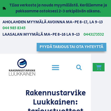
Tilaa verkosta ja nouda myymälästä. Keräilemme ja
pakkaamme ostoksesi 2-3 arkipäivän aikana.
AHOLAHDEN MYYMÄLÄ AVOINNA MA-PE 8-17, LA 9-13
044 985 8345
LAASALAN MYYMÄLÄ MA-PE 8-16 LA 9-13
0443173532
PYYDÄ TARJOUS TAI OTA YHTEYTTÄ
Rakennustarvike
Luukkainen: