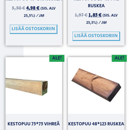
RUSKEA
5,50
€
4,98
€
(SIS. ALV
1,97
€
1,85
€
/ JM
(SIS. ALV
25,5%)
/ JM
25,5%)
LISÄÄ OSTOSKORIIN
LISÄÄ OSTOSKORIIN
ALE!
ALE!
KESTOPUU 75*75 VIHREÄ
KESTOPUU 48*123 RUSKEA