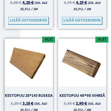
5,00
€
4,20
€
4,79
€
4,25
€
(SIS. ALV
(SIS. ALV
/ JM
/ JM
25,5%)
25,5%)
LISÄÄ OSTOSKORIIN
LISÄÄ OSTOSKORIIN
ALE!
ALE!
KESTOPUU 28*145 RUSKEA
KESTOPUU 48*98 VIHREÄ
3,20
€
3,10
€
3,38
€
2,90
€
(SIS. ALV
(SIS. ALV
/ JM
/ JM
25,5%)
25,5%)