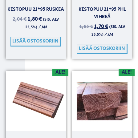
KESTOPUU 21*95 RUSKEA
KESTOPUU 21*95 PHL
VIHREÄ
2,04
€
1,80
€
(SIS. ALV
1,85
€
1,70
€
/ JM
(SIS. ALV
25,5%)
/ JM
25,5%)
LISÄÄ OSTOSKORIIN
LISÄÄ OSTOSKORIIN
ALE!
ALE!