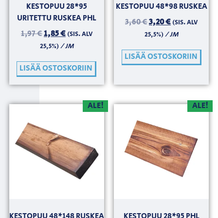
KESTOPUU 28*95
KESTOPUU 48*98 RUSKEA
URITETTU RUSKEA PHL
3,60
€
3,20
€
(SIS. ALV
1,97
€
1,85
€
(SIS. ALV
/ JM
25,5%)
/ JM
25,5%)
LISÄÄ OSTOSKORIIN
LISÄÄ OSTOSKORIIN
ALE!
ALE!
KESTOPUU 48*148 RUSKEA
KESTOPUU 28*95 PHL