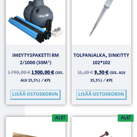
IMEYTYSPAKETTI RM
TOLPANJALKA, SINKITTY
2/1000 (30M²)
102*102
1 790,00
€
1 500,00
€
11,10
€
9,50
€
(SIS.
(SIS. ALV
/ KPL
/ KPL
ALV 25,5%)
25,5%)
LISÄÄ OSTOSKORIIN
LISÄÄ OSTOSKORIIN
ALE!
ALE!