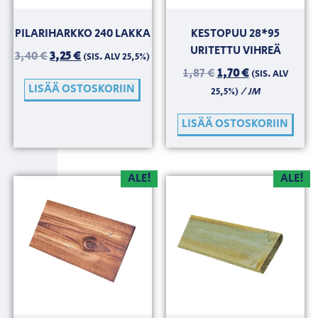
PILARIHARKKO 240 LAKKA
KESTOPUU 28*95
URITETTU VIHREÄ
3,40
€
3,25
€
(SIS. ALV 25,5%)
1,87
€
1,70
€
(SIS. ALV
LISÄÄ OSTOSKORIIN
/ JM
25,5%)
LISÄÄ OSTOSKORIIN
ALE!
ALE!