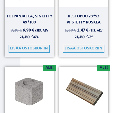
TOLPANJALKA, SINKITTY
KESTOPUU 28*95
49*100
VIISTETTY RUSKEA
9,10
€
6,90
€
1,60
€
1,47
€
(SIS. ALV
(SIS. ALV
/ KPL
/ JM
25,5%)
25,5%)
LISÄÄ OSTOSKORIIN
LISÄÄ OSTOSKORIIN
ALE!
ALE!