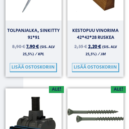
TOLPANJALKA, SINKITTY
KESTOPUU VINORIMA
91*91
42*42*28 RUSKEA
8,90
€
7,90
€
2,35
€
2,20
€
(SIS. ALV
(SIS. ALV
/ KPL
/ JM
25,5%)
25,5%)
LISÄÄ OSTOSKORIIN
LISÄÄ OSTOSKORIIN
ALE!
ALE!