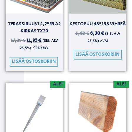
TERASSIRUUVI 4,2*55 A2
KESTOPUU 48*198 VIHREÄ
KIRKAS TX20
6,60
€
6,30
€
(SIS. ALV
17,20
€
11,95
€
(SIS. ALV
/ JM
25,5%)
/ 250 KPL
25,5%)
LISÄÄ OSTOSKORIIN
LISÄÄ OSTOSKORIIN
ALE!
ALE!