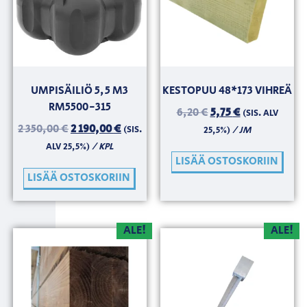
UMPISÄILIÖ 5,5 M3
KESTOPUU 48*173 VIHREÄ
RM5500-315
6,20
€
5,75
€
(SIS. ALV
2 350,00
€
2 190,00
€
(SIS.
/ JM
25,5%)
/ KPL
ALV 25,5%)
LISÄÄ OSTOSKORIIN
LISÄÄ OSTOSKORIIN
ALE!
ALE!