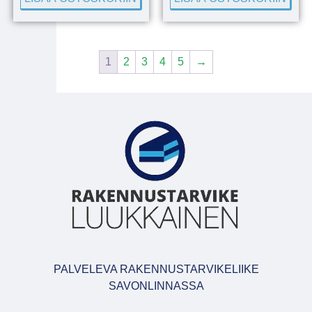
1
2
3
4
5
→
PALVELEVA RAKENNUSTARVIKELIIKE
SAVONLINNASSA