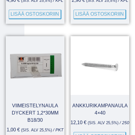
4,90
€
2,90
€
(SIS. ALV 25,5%)
/ KPL
(SIS. ALV 25,5%)
/ KPL
LISÄÄ OSTOSKORIIN
LISÄÄ OSTOSKORIIN
VIIMEISTELYNAULA
ANKKURIKAMPANAULA
DYCKERT 1,2*30MM
4×40
B18/30
12,10
€
(SIS. ALV 25,5%)
/ 250
1,00
€
(SIS. ALV 25,5%)
/ PKT