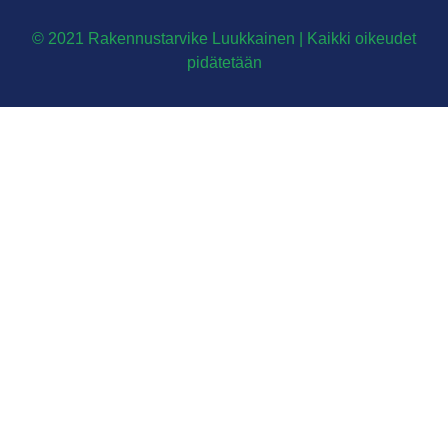
© 2021 Rakennustarvike Luukkainen | Kaikki oikeudet
pidätetään