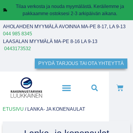
Tilaa verkosta ja nouda myymälästä. Keräilemme ja
pakkaamme ostoksesi 2-3 arkipäivän aikana.
AHOLAHDEN MYYMÄLÄ AVOINNA MA-PE 8-17, LA 9-13
044 985 8345
LAASALAN MYYMÄLÄ MA-PE 8-16 LA 9-13
0443173532
PYYDÄ TARJOUS TAI OTA YHTEYTTÄ
ETUSIVU
/ LANKA- JA KONENAULAT