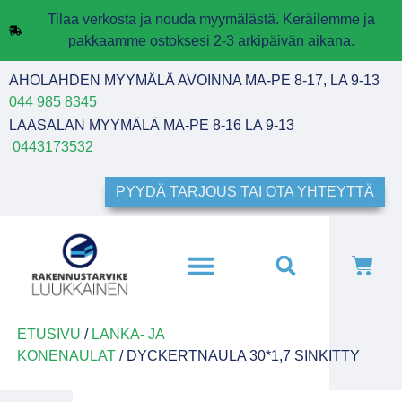
Tilaa verkosta ja nouda myymälästä. Keräilemme ja
pakkaamme ostoksesi 2-3 arkipäivän aikana.
AHOLAHDEN MYYMÄLÄ AVOINNA MA-PE 8-17, LA 9-13
044 985 8345
LAASALAN MYYMÄLÄ MA-PE 8-16 LA 9-13
0443173532
PYYDÄ TARJOUS TAI OTA YHTEYTTÄ
ETUSIVU
/
LANKA- JA
KONENAULAT
/ DYCKERTNAULA 30*1,7 SINKITTY