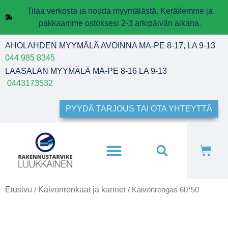
Tilaa verkosta ja nouda myymälästä. Keräilemme ja
pakkaamme ostoksesi 2-3 arkipäivän aikana.
AHOLAHDEN MYYMÄLÄ AVOINNA MA-PE 8-17, LA 9-13
044 985 8345
LAASALAN MYYMÄLÄ MA-PE 8-16 LA 9-13
0443173532
PYYDÄ TARJOUS TAI OTA YHTEYTTÄ
Etusivu
Kaivonrenkaat ja kannet
/
/ Kaivonrengas 60*50