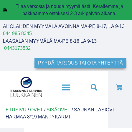
Tilaa verkosta ja nouda myymälästä. Keräilemme ja
pakkaamme ostoksesi 2-3 arkipäivän aikana.
AHOLAHDEN MYYMÄLÄ AVOINNA MA-PE 8-17, LA 9-13
044 985 8345
LAASALAN MYYMÄLÄ MA-PE 8-16 LA 9-13
0443173532
PYYDÄ TARJOUS TAI OTA YHTEYTTÄ
ETUSIVU
/
OVET
/
SISÄOVET
/ SAUNAN LASIOVI
HARMAA 8*19 MÄNTYKARMI