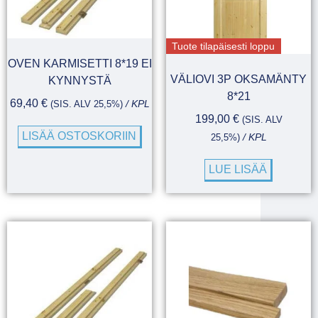
Tuote tilapäisesti loppu
OVEN KARMISETTI 8*19 EI
VÄLIOVI 3P OKSAMÄNTY
KYNNYSTÄ
8*21
69,40
€
(SIS. ALV 25,5%)
/ KPL
199,00
€
(SIS. ALV
LISÄÄ OSTOSKORIIN
25,5%)
/ KPL
LUE LISÄÄ