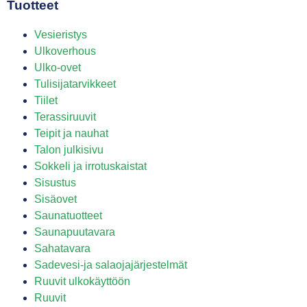
Tuotteet
Vesieristys
Ulkoverhous
Ulko-ovet
Tulisijatarvikkeet
Tiilet
Terassiruuvit
Teipit ja nauhat
Talon julkisivu
Sokkeli ja irrotuskaistat
Sisustus
Sisäovet
Saunatuotteet
Saunapuutavara
Sahatavara
Sadevesi-ja salaojajärjestelmät
Ruuvit ulkokäyttöön
Ruuvit