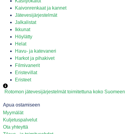
Käsityökalut
Kaivonrenkaat ja kannet
Jätevesijärjestelmät
Jalkalistat
Ikkunat
Höylätty
Helat
Havu- ja katevaneri
Harkot ja pihakivet
Filmivanerit
Eristevillat
Eristeet
Rotomon jätevesijärjestelmät toimitettuna koko Suomeen
Apua ostamiseen
Myymälät
Kuljetuspalvelut
Ota yhteyttä