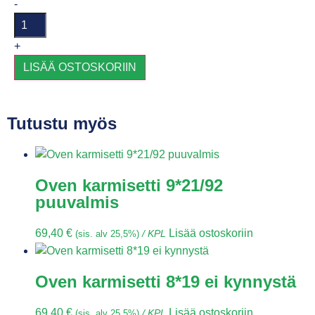
-
+
LISÄÄ OSTOSKORIIN
Tutustu myös
Oven karmisetti 9*21/92
puuvalmis
69,40
€
Lisää ostoskoriin
(sis. alv 25,5%)
/ KPL
Oven karmisetti 8*19 ei kynnystä
69,40
€
Lisää ostoskoriin
(sis. alv 25,5%)
/ KPL