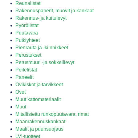
Reunalistat
Rakennuspaperit, muovit ja kankaat
Rakennus- ja kuitulevyt
Pyörölistat
Puutavara
Putkiyhteet
Pienrauta ja -kiinnikkeet
Perustukset
Perusmuuri -ja sokkelilevyt
Peitelistat
Paneelit
Ovikiskot ja tarvikkeet
Ovet
Muut kattomateriaalit
Muut
Mitallistettu runkopuutavara, rimat
Maanrakennuskankaat
Maalit ja puunsuojaus
LVI-tuotteet