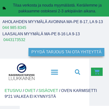
Tilaa verkosta ja nouda myymälästä. Keräilemme ja
pakkaamme ostoksesi 2-3 arkipäivän aikana.
AHOLAHDEN MYYMÄLÄ AVOINNA MA-PE 8-17, LA 9-13
044 985 8345
LAASALAN MYYMÄLÄ MA-PE 8-16 LA 9-13
0443173532
PYYDÄ TARJOUS TAI OTA YHTEYTTÄ
ETUSIVU
/
OVET
/
SISÄOVET
/ OVEN KARMISETTI
9*21 VALKEA EI KYNNYSTÄ