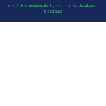
© 2021 Rakennustarvike Luukkainen | Kaikki oikeudet
pidätetään