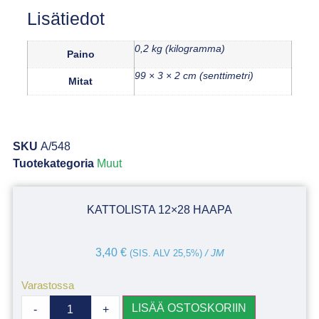
Lisätiedot
0,2 kg (kilogramma)
Paino
99 × 3 × 2 cm (senttimetri)
Mitat
SKU
A/548
Tuotekategoria
Muut
KATTOLISTA 12×28 HAAPA
3,40
€
(SIS. ALV 25,5%)
/ JM
Varastossa
LISÄÄ OSTOSKORIIN
-
+