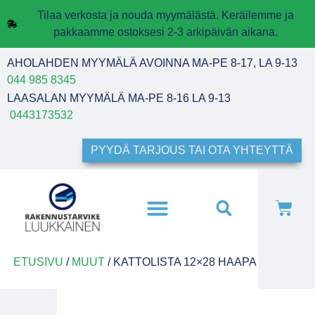
Tilaa verkosta ja nouda myymälästä. Keräilemme ja
pakkaamme ostoksesi 2-3 arkipäivän aikana.
AHOLAHDEN MYYMÄLÄ AVOINNA MA-PE 8-17, LA 9-13
044 985 8345
LAASALAN MYYMÄLÄ MA-PE 8-16 LA 9-13
0443173532
PYYDÄ TARJOUS TAI OTA YHTEYTTÄ
ETUSIVU
/
MUUT
/ KATTOLISTA 12×28 HAAPA