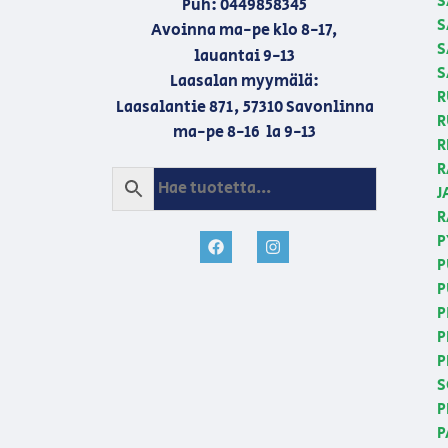
S
Puh: 0449858345
S
Avoinna ma-pe klo 8-17,
S
lauantai 9-13
S
Laasalan myymälä:
R
Laasalantie 871, 57310 Savonlinna
R
ma-pe 8-16 la 9-13
R
R
J
R
P
P
P
P
P
P
S
P
P