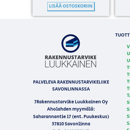
LISÄÄ OSTOSKORIIN
TUOTT
V
U
U
T
T
T
PALVELEVA RAKENNUSTARVIKELIIKE
T
SAVONLINNASSA
T
7Rakennustarvike Luukkainen Oy
S
Aholahden myymälä:
S
S
Saharannantie 17 (ent. Puukeskus)
S
57810 Savonlinna