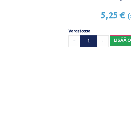
5,25
€
(
Varastossa
LISÄÄ 
-
+