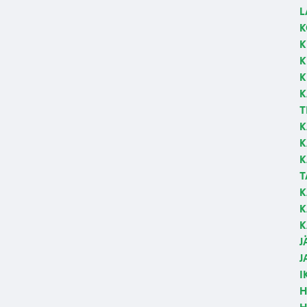
L
K
K
K
K
K
T
K
K
K
T
K
K
K
J
J
I
H