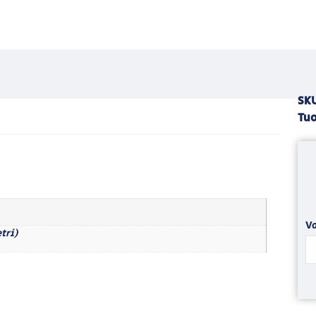
SK
Tuo
Va
tri)