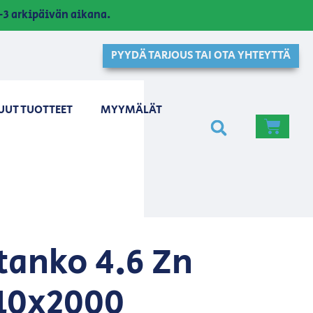
3 arkipäivän aikana.
PYYDÄ TARJOUS TAI OTA YHTEYTTÄ
UUT TUOTTEET
MYYMÄLÄT
tanko 4.6 Zn
10x2000