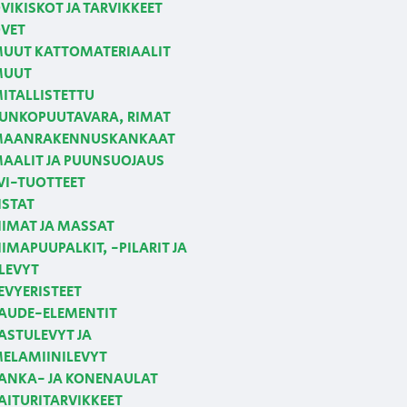
VIKISKOT JA TARVIKKEET
VET
UUT KATTOMATERIAALIT
MUUT
ITALLISTETTU
UNKOPUUTAVARA, RIMAT
AANRAKENNUSKANKAAT
AALIT JA PUUNSUOJAUS
VI-TUOTTEET
ISTAT
IIMAT JA MASSAT
IIMAPUUPALKIT, -PILARIT JA
LEVYT
EVYERISTEET
AUDE-ELEMENTIT
ASTULEVYT JA
ELAMIINILEVYT
ANKA- JA KONENAULAT
AITURITARVIKKEET