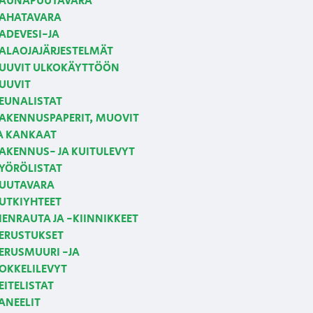
AUNAPUUTAVARA
AHATAVARA
ADEVESI-JA
ALAOJAJÄRJESTELMÄT
UUVIT ULKOKÄYTTÖÖN
UUVIT
EUNALISTAT
AKENNUSPAPERIT, MUOVIT
A KANKAAT
AKENNUS- JA KUITULEVYT
YÖRÖLISTAT
UUTAVARA
UTKIYHTEET
IENRAUTA JA -KIINNIKKEET
ERUSTUKSET
ERUSMUURI -JA
OKKELILEVYT
EITELISTAT
ANEELIT