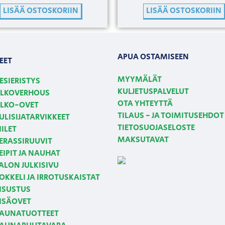
LISÄÄ OSTOSKORIIN
LISÄÄ OSTOSKORIIN
APUA OSTAMISEEN
EET
MYYMÄLÄT
ESIERISTYS
KULJETUSPALVELUT
LKOVERHOUS
OTA YHTEYTTÄ
LKO-OVET
TILAUS - JA TOIMITUSEHDOT
ULISIJATARVIKKEET
TIETOSUOJASELOSTE
IILET
MAKSUTAVAT
ERASSIRUUVIT
EIPIT JA NAUHAT
ALON JULKISIVU
OKKELI JA IRROTUSKAISTAT
ISUSTUS
ISÄOVET
AUNATUOTTEET