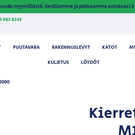
a nouda myymälästä. Keräilemme ja pakkaamme ostoksesi 2-
4 985 8345
T
PUUTAVARA
RAKENNUSLEVYT
KATOT
M
KULJETUS
LÖYDÖT
2000
Kierre
M