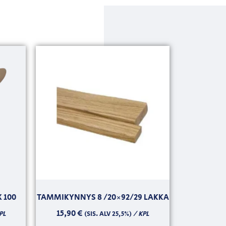
 100
TAMMIKYNNYS 8 /20×92/29 LAKKA
15,90
€
PL
/ KPL
(SIS. ALV 25,5%)