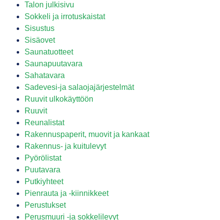
Talon julkisivu
Sokkeli ja irrotuskaistat
Sisustus
Sisäovet
Saunatuotteet
Saunapuutavara
Sahatavara
Sadevesi-ja salaojajärjestelmät
Ruuvit ulkokäyttöön
Ruuvit
Reunalistat
Rakennuspaperit, muovit ja kankaat
Rakennus- ja kuitulevyt
Pyörölistat
Puutavara
Putkiyhteet
Pienrauta ja -kiinnikkeet
Perustukset
Perusmuuri -ja sokkelilevyt