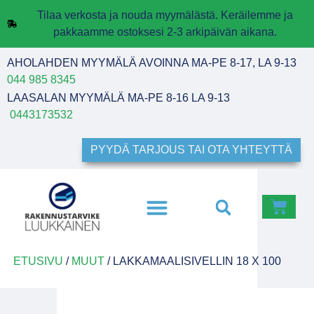
Tilaa verkosta ja nouda myymälästä. Keräilemme ja
pakkaamme ostoksesi 2-3 arkipäivän aikana.
AHOLAHDEN MYYMÄLÄ AVOINNA MA-PE 8-17, LA 9-13
044 985 8345
LAASALAN MYYMÄLÄ MA-PE 8-16 LA 9-13
0443173532
PYYDÄ TARJOUS TAI OTA YHTEYTTÄ
ETUSIVU
/
MUUT
/ LAKKAMAALISIVELLIN 18 X 100