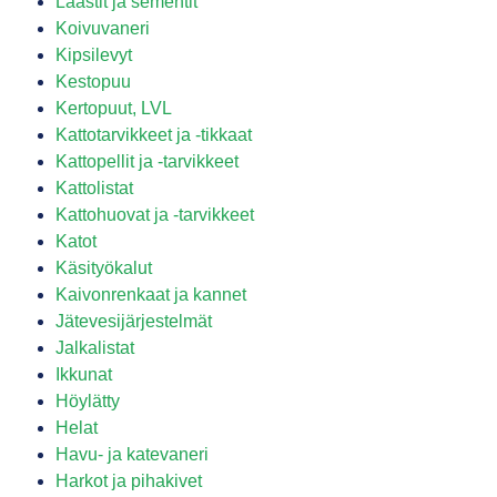
Laastit ja sementit
Koivuvaneri
Kipsilevyt
Kestopuu
Kertopuut, LVL
Kattotarvikkeet ja -tikkaat
Kattopellit ja -tarvikkeet
Kattolistat
Kattohuovat ja -tarvikkeet
Katot
Käsityökalut
Kaivonrenkaat ja kannet
Jätevesijärjestelmät
Jalkalistat
Ikkunat
Höylätty
Helat
Havu- ja katevaneri
Harkot ja pihakivet