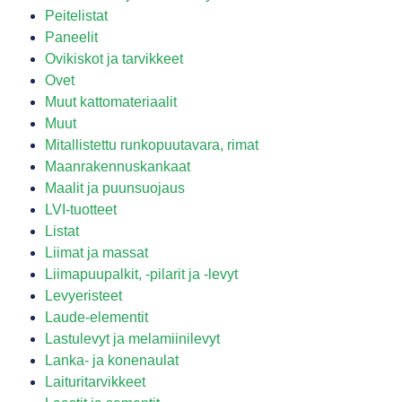
Peitelistat
Paneelit
Ovikiskot ja tarvikkeet
Ovet
Muut kattomateriaalit
Muut
Mitallistettu runkopuutavara, rimat
Maanrakennuskankaat
Maalit ja puunsuojaus
LVI-tuotteet
Listat
Liimat ja massat
Liimapuupalkit, -pilarit ja -levyt
Levyeristeet
Laude-elementit
Lastulevyt ja melamiinilevyt
Lanka- ja konenaulat
Laituritarvikkeet