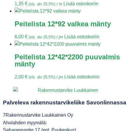
1,35
€
Lisää ostoskoriin
(sis. alv 25,5%)
/ m
Peitelista 12*92 valkea mänty
6,00
€
Lisää ostoskoriin
(sis. alv 25,5%)
/ jm
Peitelista 12*42*2200 puuvalmis
mänty
2,00
€
Lisää ostoskoriin
(sis. alv 25,5%)
/ jm
Palveleva rakennustarvikeliike Savonlinnassa
7Rakennustarvike Luukkainen Oy
Aholahden myymälä:
Saharannantie 17 (ent. Puukeskus)