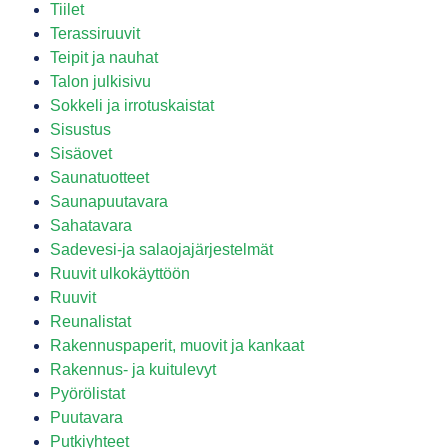
Tiilet
Terassiruuvit
Teipit ja nauhat
Talon julkisivu
Sokkeli ja irrotuskaistat
Sisustus
Sisäovet
Saunatuotteet
Saunapuutavara
Sahatavara
Sadevesi-ja salaojajärjestelmät
Ruuvit ulkokäyttöön
Ruuvit
Reunalistat
Rakennuspaperit, muovit ja kankaat
Rakennus- ja kuitulevyt
Pyörölistat
Puutavara
Putkiyhteet