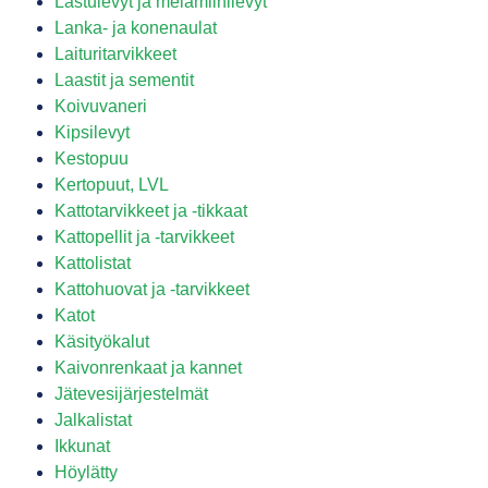
Lastulevyt ja melamiinilevyt
Lanka- ja konenaulat
Laituritarvikkeet
Laastit ja sementit
Koivuvaneri
Kipsilevyt
Kestopuu
Kertopuut, LVL
Kattotarvikkeet ja -tikkaat
Kattopellit ja -tarvikkeet
Kattolistat
Kattohuovat ja -tarvikkeet
Katot
Käsityökalut
Kaivonrenkaat ja kannet
Jätevesijärjestelmät
Jalkalistat
Ikkunat
Höylätty