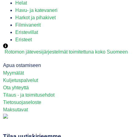
Helat
Havu- ja katevaneri
Harkot ja pihakivet
Filmivanerit
Eristevillat
Eristeet
Rotomon jätevesijärjestelmät toimitettuna koko Suomeen
Apua ostamiseen
Myymälät
Kuljetuspalvelut
Ota yhteyttä
Tilaus - ja toimitusehdot
Tietosuojaseloste
Maksutavat
Tilaa uutiskirjeemme