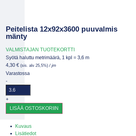
Peitelista 12x92x3600 puuvalmis
mänty
VALMISTAJAN TUOTEKORTTI
Syötä haluttu metrimäärä, 1 kpl = 3,6 m
4,30
€
(sis. alv 25,5%)
/ jm
Varastossa
-
+
LISÄÄ OSTOSKORIIN
Kuvaus
Lisätiedot