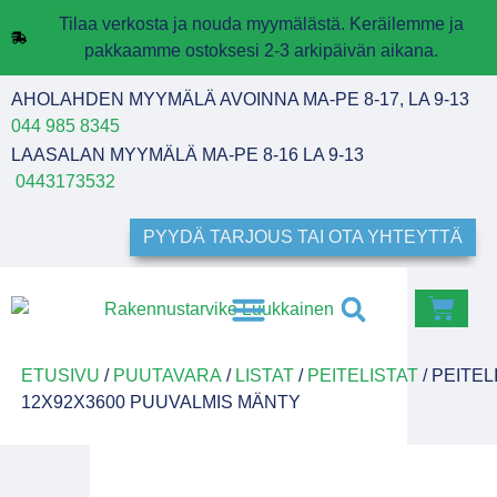
Tilaa verkosta ja nouda myymälästä. Keräilemme ja
pakkaamme ostoksesi 2-3 arkipäivän aikana.
AHOLAHDEN MYYMÄLÄ AVOINNA MA-PE 8-17, LA 9-13
044 985 8345
LAASALAN MYYMÄLÄ MA-PE 8-16 LA 9-13
0443173532
PYYDÄ TARJOUS TAI OTA YHTEYTTÄ
ETUSIVU
/
PUUTAVARA
/
LISTAT
/
PEITELISTAT
/ PEITEL
12X92X3600 PUUVALMIS MÄNTY