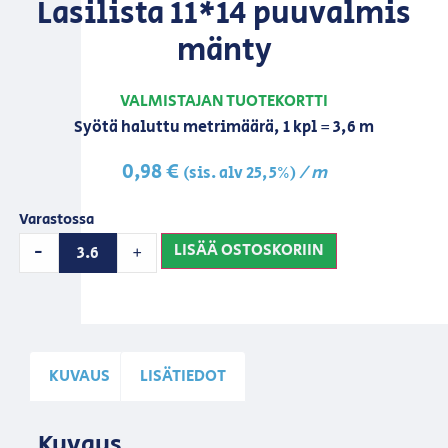
Lasilista 11*14 puuvalmis
mänty
VALMISTAJAN TUOTEKORTTI
Syötä haluttu metrimäärä, 1 kpl = 3,6 m
0,98
€
/ m
(sis. alv 25,5%)
Varastossa
LISÄÄ OSTOSKORIIN
-
+
KUVAUS
LISÄTIEDOT
Kuvaus