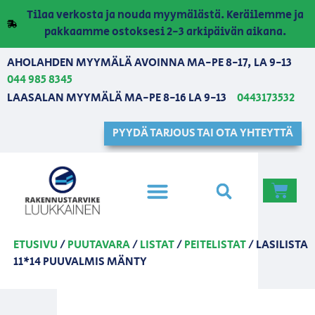
Tilaa verkosta ja nouda myymälästä. Keräilemme ja
pakkaamme ostoksesi 2-3 arkipäivän aikana.
AHOLAHDEN MYYMÄLÄ AVOINNA MA-PE 8-17, LA 9-13
044 985 8345
LAASALAN MYYMÄLÄ MA-PE 8-16 LA 9-13
0443173532
PYYDÄ TARJOUS TAI OTA YHTEYTTÄ
ETUSIVU
/
PUUTAVARA
/
LISTAT
/
PEITELISTAT
/ LASILISTA
11*14 PUUVALMIS MÄNTY