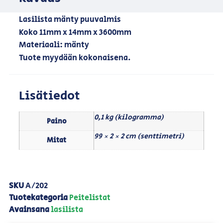
Lasilista mänty puuvalmis
Koko 11mm x 14mm x 3600mm
Materiaali: mänty
Tuote myydään kokonaisena.
Lisätiedot
0,1 kg (kilogramma)
Paino
99 × 2 × 2 cm (senttimetri)
Mitat
SKU
A/202
Tuotekategoria
Peitelistat
Avainsana
lasilista