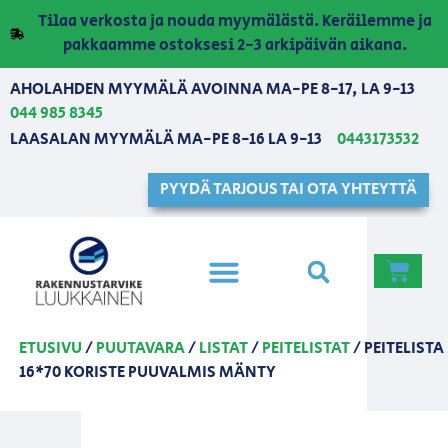
Tilaa verkosta ja nouda myymälästä. Keräilemme ja
pakkaamme ostoksesi 2-3 arkipäivän aikana.
AHOLAHDEN MYYMÄLÄ AVOINNA MA-PE 8-17, LA 9-13
044 985 8345
LAASALAN MYYMÄLÄ MA-PE 8-16 LA 9-13
0443173532
PYYDÄ TARJOUS TAI OTA YHTEYTTÄ
ETUSIVU
/
PUUTAVARA
/
LISTAT
/
PEITELISTAT
/ PEITELISTA
16*70 KORISTE PUUVALMIS MÄNTY