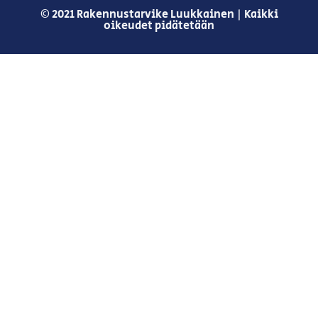
© 2021 Rakennustarvike Luukkainen | Kaikki
oikeudet pidätetään