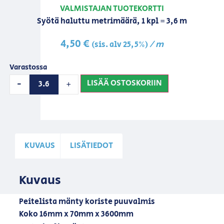
VALMISTAJAN TUOTEKORTTI
Syötä haluttu metrimäärä, 1 kpl = 3,6 m
4,50
€
/ m
(sis. alv 25,5%)
Varastossa
LISÄÄ OSTOSKORIIN
-
+
KUVAUS
LISÄTIEDOT
Kuvaus
Peitelista mänty koriste puuvalmis
Koko 16mm x 70mm x 3600mm