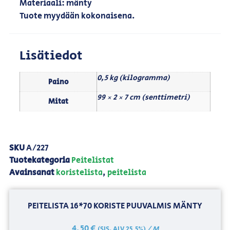
Materiaali: mänty
Tuote myydään kokonaisena.
Lisätiedot
0,5 kg (kilogramma)
Paino
99 × 2 × 7 cm (senttimetri)
Mitat
SKU
A/227
Tuotekategoria
Peitelistat
Avainsanat
koristelista
,
peitelista
PEITELISTA 16*70 KORISTE PUUVALMIS MÄNTY
4,50
€
/ M
(SIS. ALV 25,5%)