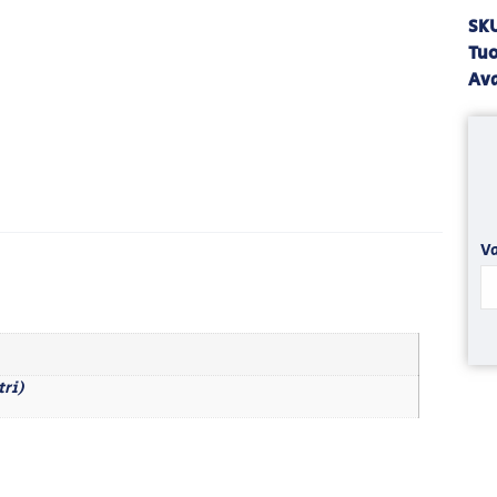
SK
Tuo
Av
Va
tri)