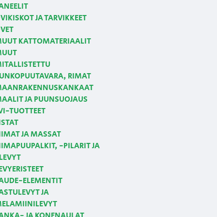
ANEELIT
VIKISKOT JA TARVIKKEET
VET
UUT KATTOMATERIAALIT
MUUT
ITALLISTETTU
UNKOPUUTAVARA, RIMAT
AANRAKENNUSKANKAAT
AALIT JA PUUNSUOJAUS
VI-TUOTTEET
ISTAT
IIMAT JA MASSAT
IIMAPUUPALKIT, -PILARIT JA
LEVYT
EVYERISTEET
AUDE-ELEMENTIT
ASTULEVYT JA
ELAMIINILEVYT
ANKA- JA KONENAULAT