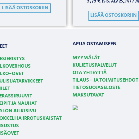
5,75
€
/ J
(SIS. ALV 25,5%)
LISÄÄ OSTOSKORIIN
LISÄÄ OSTOSKORIIN
APUA OSTAMISEEN
EET
MYYMÄLÄT
ESIERISTYS
KULJETUSPALVELUT
LKOVERHOUS
OTA YHTEYTTÄ
LKO-OVET
TILAUS - JA TOIMITUSEHDOT
ULISIJATARVIKKEET
TIETOSUOJASELOSTE
IILET
MAKSUTAVAT
ERASSIRUUVIT
EIPIT JA NAUHAT
ALON JULKISIVU
OKKELI JA IRROTUSKAISTAT
ISUSTUS
ISÄOVET