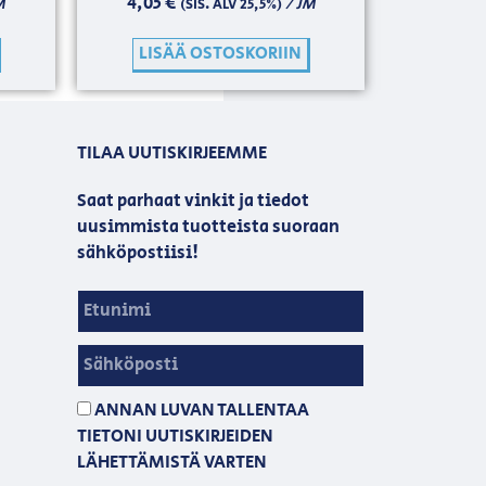
4,05
€
M
/ JM
(SIS. ALV 25,5%)
LISÄÄ OSTOSKORIIN
TILAA UUTISKIRJEEMME
Saat parhaat vinkit ja tiedot
uusimmista tuotteista suoraan
sähköpostiisi!
ANNAN LUVAN TALLENTAA
TIETONI UUTISKIRJEIDEN
LÄHETTÄMISTÄ VARTEN