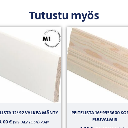
Tutustu myös
ELISTA 12*92 VALKEA MÄNTY
PEITELISTA 16*95*3600 KO
PUUVALMIS
6,00
€
/ JM
(SIS. ALV 25,5%)