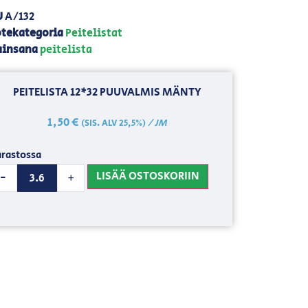
U
A/132
tekategoria
Peitelistat
ainsana
peitelista
PEITELISTA 12*32 PUUVALMIS MÄNTY
1,50
€
/ JM
(SIS. ALV 25,5%)
rastossa
LISÄÄ OSTOSKORIIN
-
+