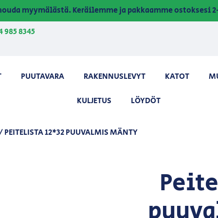
a nouda myymälästä. Keräilemme ja pakkaamme ostoksesi 2-
4 985 8345
T
PUUTAVARA
RAKENNUSLEVYT
KATOT
M
KULJETUS
LÖYDÖT
/ PEITELISTA 12*32 PUUVALMIS MÄNTY
Peite
puuva