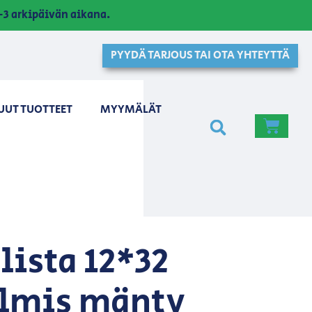
3 arkipäivän aikana.
PYYDÄ TARJOUS TAI OTA YHTEYTTÄ
UUT TUOTTEET
MYYMÄLÄT
lista 12*32
lmis mänty