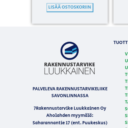
LISÄÄ OSTOSKORIIN
TUOTT
V
U
U
T
T
T
PALVELEVA RAKENNUSTARVIKELIIKE
T
SAVONLINNASSA
T
7Rakennustarvike Luukkainen Oy
S
Aholahden myymälä:
S
S
Saharannantie 17 (ent. Puukeskus)