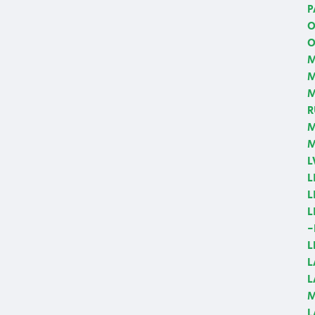
P
O
O
M
M
R
M
M
L
L
L
L
-
L
L
L
M
L