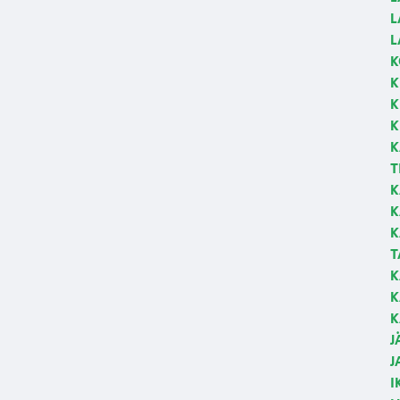
L
L
K
K
K
K
K
T
K
K
K
T
K
K
K
J
J
I