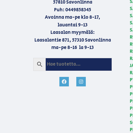
S
57810 Savonlinna
S
Puh: 0449858345
S
Avoinna ma-pe klo 8-17,
S
lauantai 9-13
S
Laasalan myymälä:
R
Laasalantie 871, 57310 Savonlinna
R
ma-pe 8-16 la 9-13
R
R
J
R
P
P
P
P
P
P
S
P