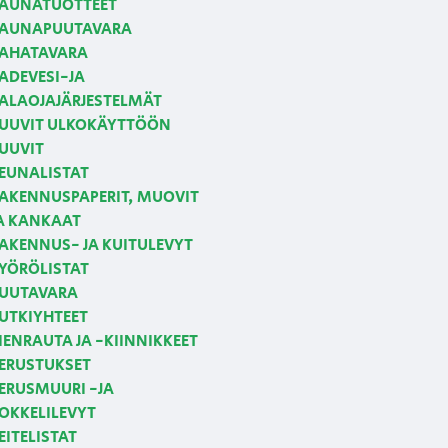
AUNATUOTTEET
AUNAPUUTAVARA
AHATAVARA
ADEVESI-JA
ALAOJAJÄRJESTELMÄT
UUVIT ULKOKÄYTTÖÖN
UUVIT
EUNALISTAT
AKENNUSPAPERIT, MUOVIT
A KANKAAT
AKENNUS- JA KUITULEVYT
YÖRÖLISTAT
UUTAVARA
UTKIYHTEET
IENRAUTA JA -KIINNIKKEET
ERUSTUKSET
ERUSMUURI -JA
OKKELILEVYT
EITELISTAT