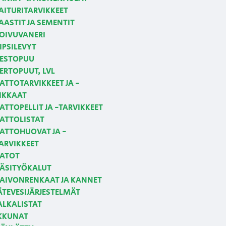
AITURITARVIKKEET
AASTIT JA SEMENTIT
OIVUVANERI
IPSILEVYT
ESTOPUU
ERTOPUUT, LVL
ATTOTARVIKKEET JA -
IKKAAT
ATTOPELLIT JA -TARVIKKEET
ATTOLISTAT
ATTOHUOVAT JA -
ARVIKKEET
ATOT
ÄSITYÖKALUT
AIVONRENKAAT JA KANNET
ÄTEVESIJÄRJESTELMÄT
ALKALISTAT
KKUNAT