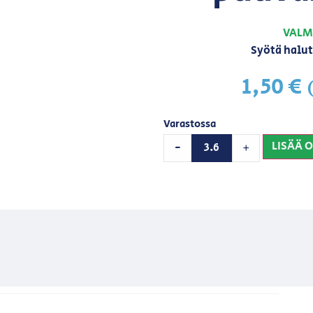
VALM
Syötä halut
1,50
€
Varastossa
LISÄÄ 
-
+