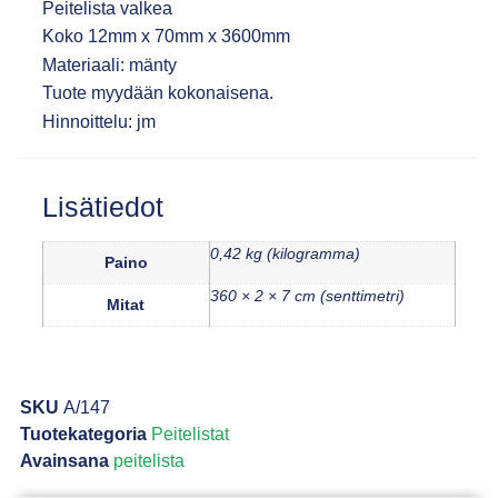
Peitelista valkea
Koko 12mm x 70mm x 3600mm
Materiaali: mänty
Tuote myydään kokonaisena.
Hinnoittelu: jm
Lisätiedot
0,42 kg (kilogramma)
Paino
360 × 2 × 7 cm (senttimetri)
Mitat
SKU
A/147
Tuotekategoria
Peitelistat
Avainsana
peitelista