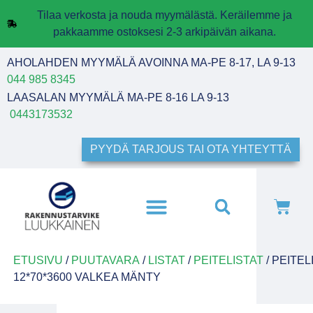
Tilaa verkosta ja nouda myymälästä. Keräilemme ja
pakkaamme ostoksesi 2-3 arkipäivän aikana.
AHOLAHDEN MYYMÄLÄ AVOINNA MA-PE 8-17, LA 9-13
044 985 8345
LAASALAN MYYMÄLÄ MA-PE 8-16 LA 9-13
0443173532
PYYDÄ TARJOUS TAI OTA YHTEYTTÄ
ETUSIVU
/
PUUTAVARA
/
LISTAT
/
PEITELISTAT
/ PEITEL
12*70*3600 VALKEA MÄNTY