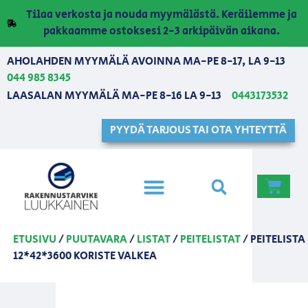
Tilaa verkosta ja nouda myymälästä. Keräilemme ja
pakkaamme ostoksesi 2-3 arkipäivän aikana.
AHOLAHDEN MYYMÄLÄ AVOINNA MA-PE 8-17, LA 9-13
044 985 8345
LAASALAN MYYMÄLÄ MA-PE 8-16 LA 9-13
0443173532
PYYDÄ TARJOUS TAI OTA YHTEYTTÄ
ETUSIVU
/
PUUTAVARA
/
LISTAT
/
PEITELISTAT
/ PEITELISTA
12*42*3600 KORISTE VALKEA