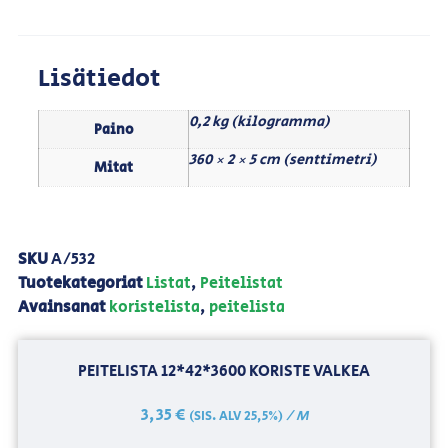
Lisätiedot
0,2 kg (kilogramma)
Paino
360 × 2 × 5 cm (senttimetri)
Mitat
SKU
A/532
Tuotekategoriat
Listat
,
Peitelistat
Avainsanat
koristelista
,
peitelista
PEITELISTA 12*42*3600 KORISTE VALKEA
3,35
€
/ M
(SIS. ALV 25,5%)