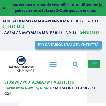
Tilaa verkosta ja nouda myymälästä. Keräilemme ja
pakkaamme ostoksesi 2-3 arkipäivän aikana.
AHOLAHDEN MYYMÄLÄ AVOINNA MA-PE 8-17, LA 9-13
044 985 8345
LAASALAN MYYMÄLÄ MA-PE 8-16 LA 9-13
0443173532
PYYDÄ TARJOUS TAI OTA YHTEYTTÄ
ETUSIVU
/
PUUTAVARA
/
MITALLISTETTU
RUNKOPUUTAVARA, RIMAT
/ MITALLISTETTU 48×245
C24