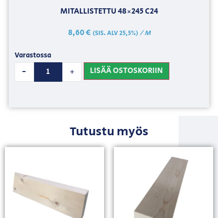
MITALLISTETTU 48×245 C24
8,60
€
/ M
(SIS. ALV 25,5%)
Varastossa
LISÄÄ OSTOSKORIIN
-
+
Tutustu myös