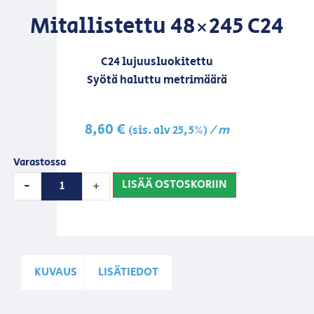
Mitallistettu 48×245 C24
C24 lujuusluokitettu
Syötä haluttu metrimäärä
8,60
€
/ m
(sis. alv 25,5%)
Varastossa
LISÄÄ OSTOSKORIIN
-
+
KUVAUS
LISÄTIEDOT