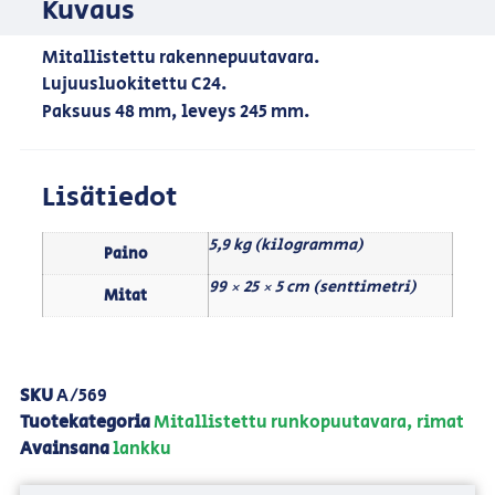
Kuvaus
Mitallistettu rakennepuutavara.
Lujuusluokitettu C24.
Paksuus 48 mm, leveys 245 mm.
Lisätiedot
5,9 kg (kilogramma)
Paino
99 × 25 × 5 cm (senttimetri)
Mitat
SKU
A/569
Tuotekategoria
Mitallistettu runkopuutavara, rimat
Avainsana
lankku