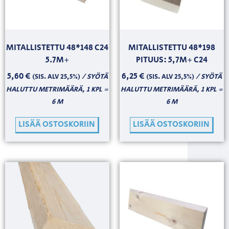
MITALLISTETTU 48*148 C24
MITALLISTETTU 48*198
5.7M+
PITUUS: 5,7M+ C24
5,60
€
6,25
€
/ SYÖTÄ
/ SYÖTÄ
(SIS. ALV 25,5%)
(SIS. ALV 25,5%)
HALUTTU METRIMÄÄRÄ, 1 KPL =
HALUTTU METRIMÄÄRÄ, 1 KPL =
6 M
6 M
LISÄÄ OSTOSKORIIN
LISÄÄ OSTOSKORIIN