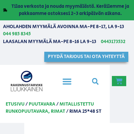
Tilaa verkosta ja nouda myymälästä. Keräilemme ja
pakkaamme ostoksesi 2-3 arkipäivän aikana.
AHOLAHDEN MYYMÄLÄ AVOINNA MA-PE 8-17, LA 9-13
044 985 8345
LAASALAN MYYMÄLÄ MA-PE 8-16 LA 9-13
0443173532
PYYDÄ TARJOUS TAI OTA YHTEYTTÄ
ETUSIVU
/
PUUTAVARA
/
MITALLISTETTU
RUNKOPUUTAVARA, RIMAT
/ RIMA 25*48 ST