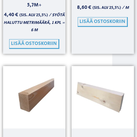
5,7M+
8,60
€
/ M
(SIS. ALV 25,5%)
4,40
€
/ SYÖTÄ
(SIS. ALV 25,5%)
LISÄÄ OSTOSKORIIN
HALUTTU METRIMÄÄRÄ, 1 KPL =
6 M
LISÄÄ OSTOSKORIIN