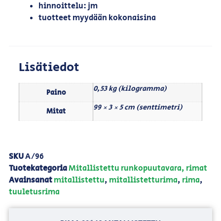
hinnoittelu: jm
tuotteet myydään kokonaisina
Lisätiedot
0,53 kg (kilogramma)
Paino
99 × 3 × 5 cm (senttimetri)
Mitat
SKU
A/96
Tuotekategoria
Mitallistettu runkopuutavara, rimat
Avainsanat
mitallistettu
,
mitallistetturima
,
rima
,
tuuletusrima