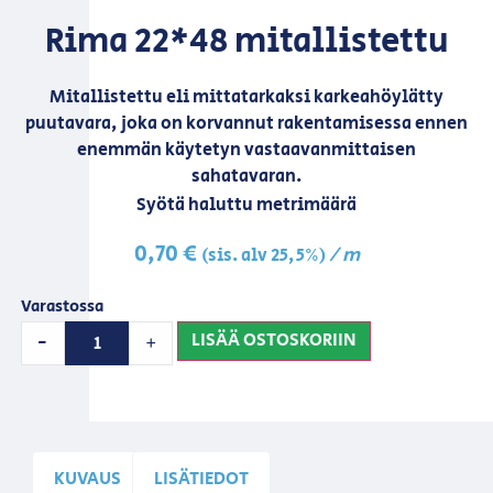
Rima 22*48 mitallistettu
Mitallistettu eli mittatarkaksi karkeahöylätty
puutavara, joka on korvannut rakentamisessa ennen
enemmän käytetyn vastaavanmittaisen
sahatavaran.
Syötä haluttu metrimäärä
0,70
€
/ m
(sis. alv 25,5%)
Varastossa
LISÄÄ OSTOSKORIIN
-
+
KUVAUS
LISÄTIEDOT