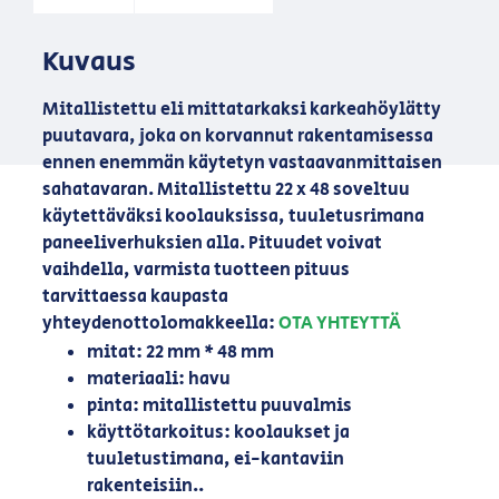
Kuvaus
Mitallistettu eli mittatarkaksi karkeahöylätty
puutavara, joka on korvannut rakentamisessa
ennen enemmän käytetyn vastaavanmittaisen
sahatavaran. Mitallistettu 22 x 48 soveltuu
käytettäväksi koolauksissa, tuuletusrimana
paneeliverhuksien alla. Pituudet voivat
vaihdella, varmista tuotteen pituus
tarvittaessa kaupasta
yhteydenottolomakkeella:
OTA YHTEYTTÄ
mitat: 22 mm * 48 mm
materiaali: havu
pinta: mitallistettu puuvalmis
käyttötarkoitus: koolaukset ja
tuuletustimana, ei-kantaviin
rakenteisiin..