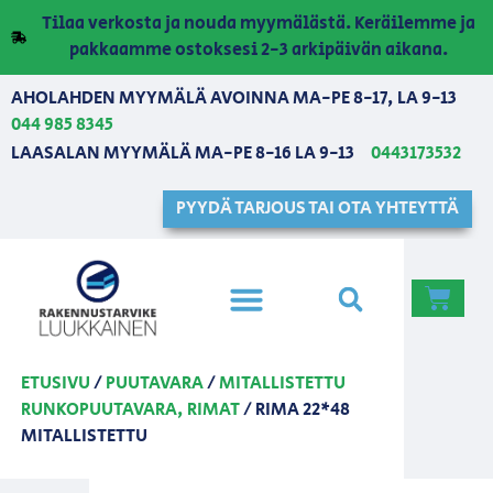
Tilaa verkosta ja nouda myymälästä. Keräilemme ja
pakkaamme ostoksesi 2-3 arkipäivän aikana.
AHOLAHDEN MYYMÄLÄ AVOINNA MA-PE 8-17, LA 9-13
044 985 8345
LAASALAN MYYMÄLÄ MA-PE 8-16 LA 9-13
0443173532
PYYDÄ TARJOUS TAI OTA YHTEYTTÄ
ETUSIVU
/
PUUTAVARA
/
MITALLISTETTU
RUNKOPUUTAVARA, RIMAT
/ RIMA 22*48
MITALLISTETTU