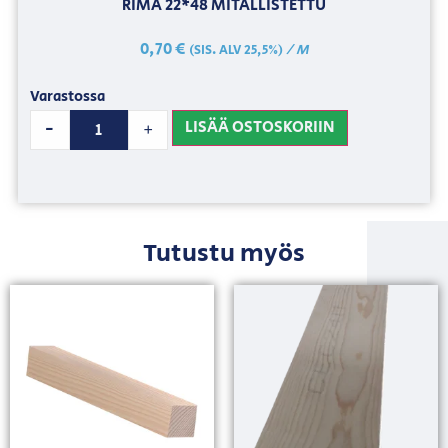
RIMA 22*48 MITALLISTETTU
0,70
€
/ M
(SIS. ALV 25,5%)
Varastossa
LISÄÄ OSTOSKORIIN
-
+
Tutustu myös