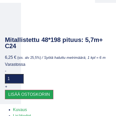
Mitallistettu 48*198 pituus: 5,7m+
C24
6,25
€
(sis. alv 25,5%)
/ Syötä haluttu metrimäärä, 1 kpl = 6 m
Varastossa
-
+
LISÄÄ OSTOSKORIIN
Kuvaus
Lisätiedot