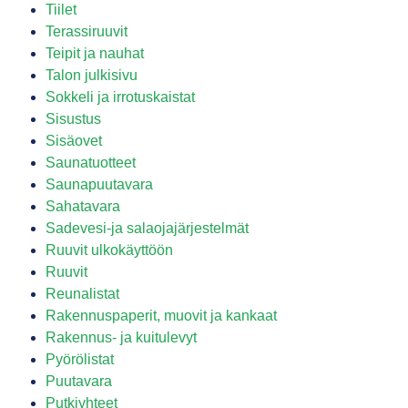
Tiilet
Terassiruuvit
Teipit ja nauhat
Talon julkisivu
Sokkeli ja irrotuskaistat
Sisustus
Sisäovet
Saunatuotteet
Saunapuutavara
Sahatavara
Sadevesi-ja salaojajärjestelmät
Ruuvit ulkokäyttöön
Ruuvit
Reunalistat
Rakennuspaperit, muovit ja kankaat
Rakennus- ja kuitulevyt
Pyörölistat
Puutavara
Putkiyhteet