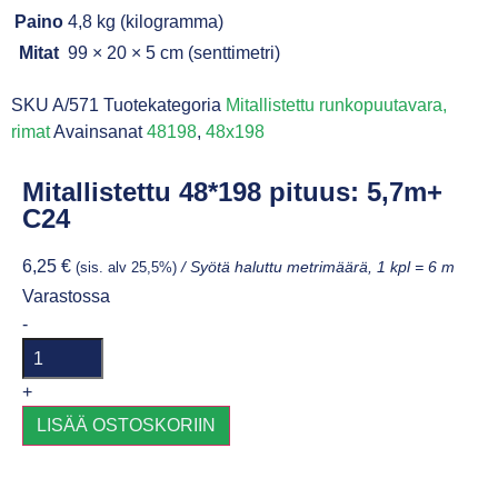
Paino
4,8 kg (kilogramma)
Mitat
99 × 20 × 5 cm (senttimetri)
SKU
A/571
Tuotekategoria
Mitallistettu runkopuutavara,
rimat
Avainsanat
48198
,
48x198
Mitallistettu 48*198 pituus: 5,7m+
C24
6,25
€
(sis. alv 25,5%)
/ Syötä haluttu metrimäärä, 1 kpl = 6 m
Varastossa
-
+
LISÄÄ OSTOSKORIIN