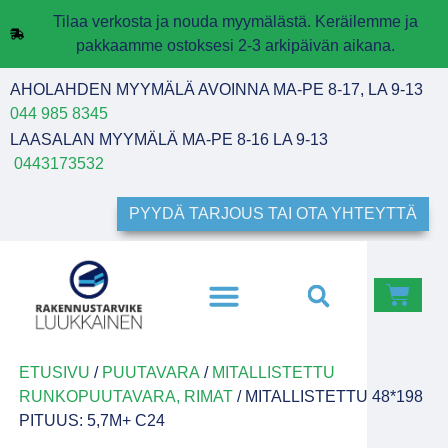
Tilaa verkosta ja nouda myymälästä. Keräilemme ja
pakkaamme ostoksesi 2-3 arkipäivän aikana.
AHOLAHDEN MYYMÄLÄ AVOINNA MA-PE 8-17, LA 9-13
044 985 8345
LAASALAN MYYMÄLÄ MA-PE 8-16 LA 9-13
0443173532
PYYDÄ TARJOUS TAI OTA YHTEYTTÄ
ETUSIVU
/
PUUTAVARA
/
MITALLISTETTU
RUNKOPUUTAVARA, RIMAT
/ MITALLISTETTU 48*198
PITUUS: 5,7M+ C24