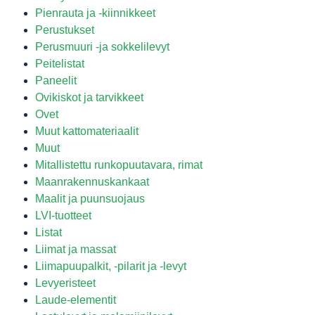
Pienrauta ja -kiinnikkeet
Perustukset
Perusmuuri -ja sokkelilevyt
Peitelistat
Paneelit
Ovikiskot ja tarvikkeet
Ovet
Muut kattomateriaalit
Muut
Mitallistettu runkopuutavara, rimat
Maanrakennuskankaat
Maalit ja puunsuojaus
LVI-tuotteet
Listat
Liimat ja massat
Liimapuupalkit, -pilarit ja -levyt
Levyeristeet
Laude-elementit