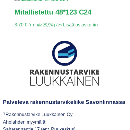
Mitallistettu 48*123 C24
3,70
€
Lisää ostoskoriin
(sis. alv 25,5%)
/ m
Palveleva rakennustarvikeliike Savonlinnassa
7Rakennustarvike Luukkainen Oy
Aholahden myymälä:
Saharannantie 17 (ent. Puukeskus)