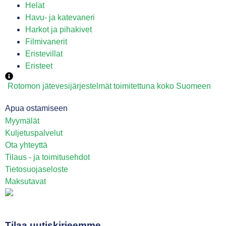
Helat
Havu- ja katevaneri
Harkot ja pihakivet
Filmivanerit
Eristevillat
Eristeet
Rotomon jätevesijärjestelmät toimitettuna koko Suomeen
Apua ostamiseen
Myymälät
Kuljetuspalvelut
Ota yhteyttä
Tilaus - ja toimitusehdot
Tietosuojaseloste
Maksutavat
Tilaa uutiskirjeemme