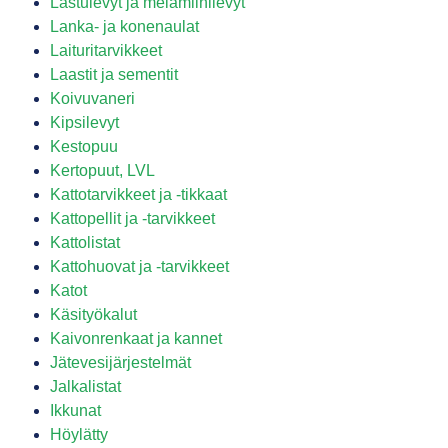
Lastulevyt ja melamiinilevyt
Lanka- ja konenaulat
Laituritarvikkeet
Laastit ja sementit
Koivuvaneri
Kipsilevyt
Kestopuu
Kertopuut, LVL
Kattotarvikkeet ja -tikkaat
Kattopellit ja -tarvikkeet
Kattolistat
Kattohuovat ja -tarvikkeet
Katot
Käsityökalut
Kaivonrenkaat ja kannet
Jätevesijärjestelmät
Jalkalistat
Ikkunat
Höylätty