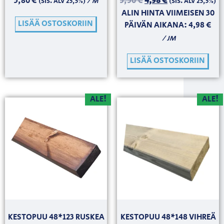
5,80
€
5,50
€
4,98
€
/ M
(SIS. ALV 25,5%)
(SIS. ALV 25,5%)
ALIN HINTA VIIMEISEN 30
LISÄÄ OSTOSKORIIN
PÄIVÄN AIKANA:
4,98
€
/ JM
LISÄÄ OSTOSKORIIN
ALE!
ALE!
KESTOPUU 48*123 RUSKEA
KESTOPUU 48*148 VIHREÄ