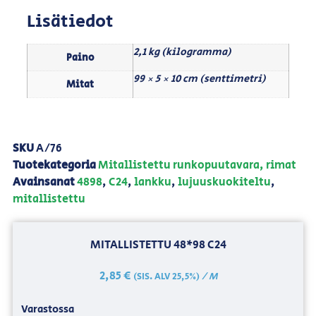
Lisätiedot
2,1 kg (kilogramma)
Paino
99 × 5 × 10 cm (senttimetri)
Mitat
SKU
A/76
Tuotekategoria
Mitallistettu runkopuutavara, rimat
Avainsanat
4898
,
C24
,
lankku
,
lujuuskuokiteltu
,
mitallistettu
MITALLISTETTU 48*98 C24
2,85
€
/ M
(SIS. ALV 25,5%)
Varastossa