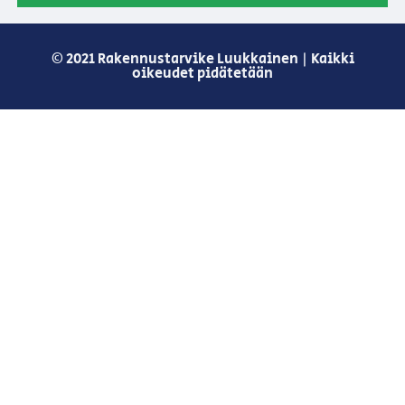
© 2021 Rakennustarvike Luukkainen | Kaikki
oikeudet pidätetään