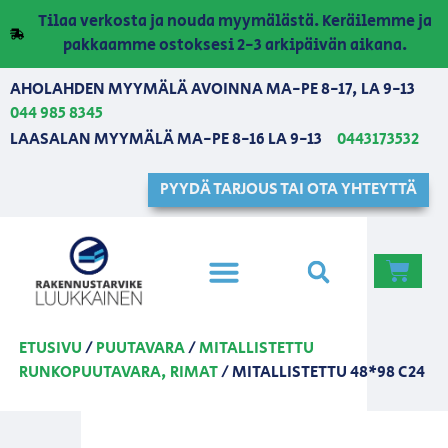
Tilaa verkosta ja nouda myymälästä. Keräilemme ja
pakkaamme ostoksesi 2-3 arkipäivän aikana.
AHOLAHDEN MYYMÄLÄ AVOINNA MA-PE 8-17, LA 9-13
044 985 8345
LAASALAN MYYMÄLÄ MA-PE 8-16 LA 9-13
0443173532
PYYDÄ TARJOUS TAI OTA YHTEYTTÄ
ETUSIVU
/
PUUTAVARA
/
MITALLISTETTU
RUNKOPUUTAVARA, RIMAT
/ MITALLISTETTU 48*98 C24