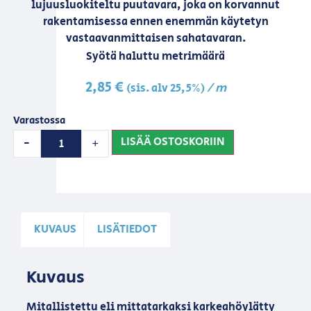
lujuusluokiteltu puutavara, joka on korvannut
rakentamisessa ennen enemmän käytetyn
vastaavanmittaisen sahatavaran.
Syötä haluttu metrimäärä
2,85
€
/ m
(sis. alv 25,5%)
Varastossa
LISÄÄ OSTOSKORIIN
-
+
KUVAUS
LISÄTIEDOT
Kuvaus
Mitallistettu eli mittatarkaksi karkeahöylätty