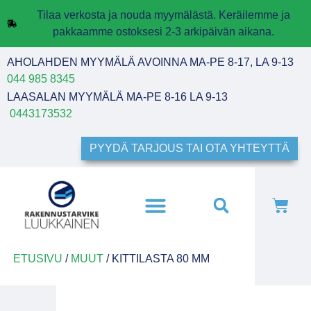
Tilaa verkosta ja nouda myymälästä. Keräilemme ja
pakkaamme ostoksesi 2-3 arkipäivän aikana.
AHOLAHDEN MYYMÄLÄ AVOINNA MA-PE 8-17, LA 9-13
044 985 8345
LAASALAN MYYMÄLÄ MA-PE 8-16 LA 9-13
0443173532
PYYDÄ TARJOUS TAI OTA YHTEYTTÄ
ETUSIVU
/
MUUT
/ KITTILASTA 80 MM