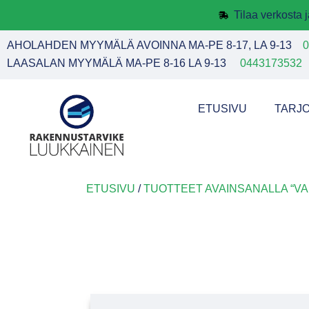
Tilaa verkosta
AHOLAHDEN MYYMÄLÄ AVOINNA MA-PE 8-17, LA 9-13
0
LAASALAN MYYMÄLÄ MA-PE 8-16 LA 9-13
0443173532
ETUSIVU
TARJ
ETUSIVU
/
TUOTTEET AVAINSANALLA “V