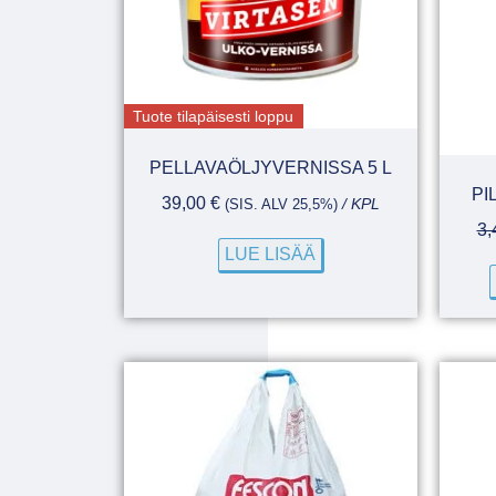
Tuote tilapäisesti loppu
PELLAVAÖLJYVERNISSA 5 L
PI
39,00
€
(SIS. ALV 25,5%)
/ KPL
3,
LUE LISÄÄ