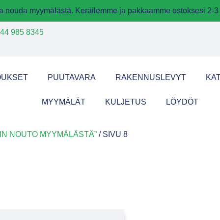
 ja nouda myymälästä. Keräilemme ja pakkaamme ostoksesi 2-3 
44 985 8345
OUKSET
PUUTAVARA
RAKENNUSLEVYT
KA
MYYMÄLÄT
KULJETUS
LÖYDÖT
AIN NOUTO MYYMÄLÄSTÄ”
/ SIVU 8