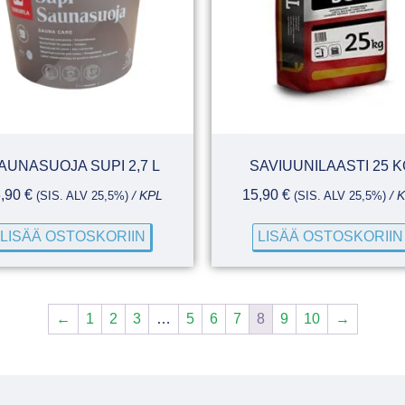
AUNASUOJA SUPI 2,7 L
SAVIUUNILAASTI 25 K
6,90
€
15,90
€
(SIS. ALV 25,5%)
/ KPL
(SIS. ALV 25,5%)
/ 
LISÄÄ OSTOSKORIIN
LISÄÄ OSTOSKORIIN
←
1
2
3
…
5
6
7
8
9
10
→