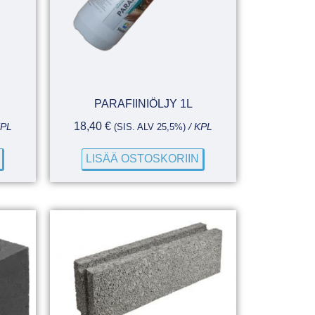
PARAFIINIÖLJY 1L
18,40
€
KPL
(SIS. ALV 25,5%)
/ KPL
LISÄÄ OSTOSKORIIN