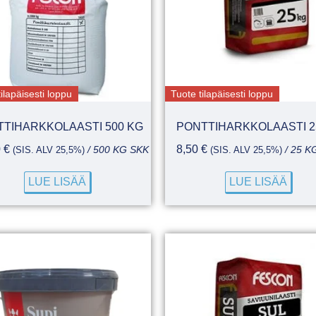
ilapäisesti loppu
Tuote tilapäisesti loppu
TIHARKKOLAASTI 500 KG
PONTTIHARKKOLAASTI 2
0
€
8,50
€
(SIS. ALV 25,5%)
/ 500 KG SKK
(SIS. ALV 25,5%)
/ 25 K
LUE LISÄÄ
LUE LISÄÄ