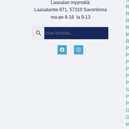
Laasalan myymälä:
R
Laasalantie 871, 57310 Savonlinna
R
ma-pe 8-16 la 9-13
R
R
M
R
P
P
P
P
P
S
P
P
O
O
M