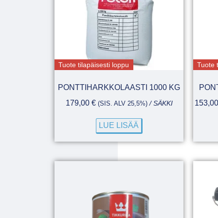
Tuote tilapäisesti loppu
Tuote t
PONTTIHARKKOLAASTI 1000 KG
PONT
179,00
€
153,0
(SIS. ALV 25,5%)
/ SÄKKI
LUE LISÄÄ