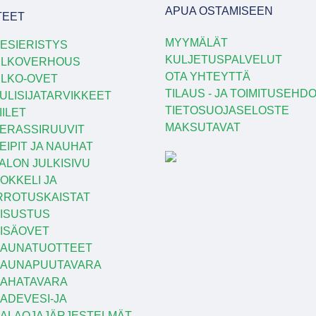
APUA OSTAMISEEN
TEET
MYYMÄLÄT
ESIERISTYS
KULJETUSPALVELUT
ULKOVERHOUS
OTA YHTEYTTÄ
LKO-OVET
TILAUS - JA TOIMITUSEHD
ULISIJATARVIKKEET
TIETOSUOJASELOSTE
IILET
MAKSUTAVAT
ERASSIRUUVIT
EIPIT JA NAUHAT
ALON JULKISIVU
OKKELI JA
RROTUSKAISTAT
ISUSTUS
ISÄOVET
AUNATUOTTEET
SAUNAPUUTAVARA
AHATAVARA
ADEVESI-JA
ALAOJAJÄRJESTELMÄT