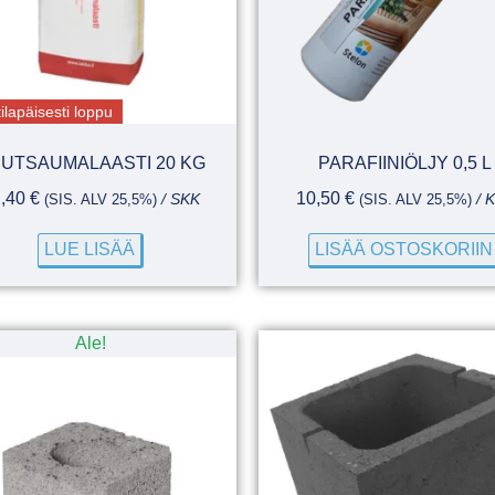
ilapäisesti loppu
UTSAUMALAASTI 20 KG
PARAFIINIÖLJY 0,5 L
2,40
€
10,50
€
(SIS. ALV 25,5%)
/ SKK
(SIS. ALV 25,5%)
/ 
LUE LISÄÄ
LISÄÄ OSTOSKORIIN
Ale!