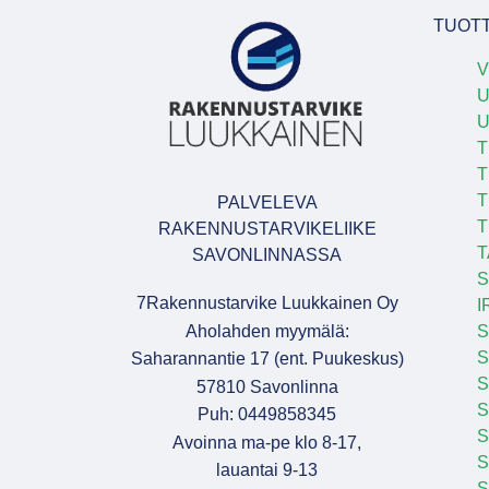
TUOT
V
U
T
T
T
PALVELEVA
T
RAKENNUSTARVIKELIIKE
T
SAVONLINNASSA
S
7Rakennustarvike Luukkainen Oy
I
Aholahden myymälä:
S
S
Saharannantie 17 (ent. Puukeskus)
S
57810 Savonlinna
Puh: 0449858345
S
Avoinna ma-pe klo 8-17,
S
lauantai 9-13
S