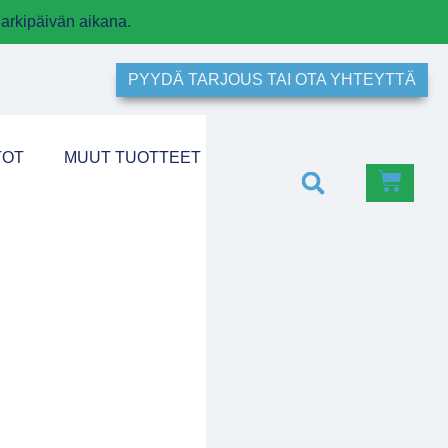
arkipäivän aikana.
PYYDÄ TARJOUS TAI OTA YHTEYTTÄ
TOT
MUUT TUOTTEET