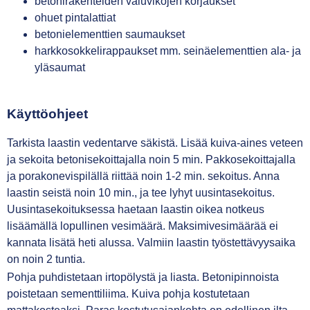
betonirakenteiden valuvikojen korjaukset
ohuet pintalattiat
betonielementtien saumaukset
harkkosokkelirappaukset mm. seinäelementtien ala- ja
yläsaumat
Käyttöohjeet
Tarkista laastin vedentarve säkistä. Lisää kuiva-aines veteen
ja sekoita betonisekoittajalla noin 5 min. Pakkosekoittajalla
ja porakonevispilällä riittää noin 1-2 min. sekoitus. Anna
laastin seistä noin 10 min., ja tee lyhyt uusintasekoitus.
Uusintasekoituksessa haetaan laastin oikea notkeus
lisäämällä lopullinen vesimäärä. Maksimivesimäärää ei
kannata lisätä heti alussa. Valmiin laastin työstettävyysaika
on noin 2 tuntia.
Pohja puhdistetaan irtopölystä ja liasta. Betonipinnoista
poistetaan sementtiliima. Kuiva pohja kostutetaan