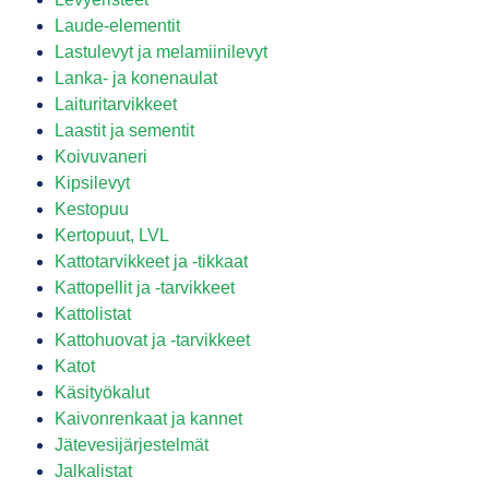
Laude-elementit
Lastulevyt ja melamiinilevyt
Lanka- ja konenaulat
Laituritarvikkeet
Laastit ja sementit
Koivuvaneri
Kipsilevyt
Kestopuu
Kertopuut, LVL
Kattotarvikkeet ja -tikkaat
Kattopellit ja -tarvikkeet
Kattolistat
Kattohuovat ja -tarvikkeet
Katot
Käsityökalut
Kaivonrenkaat ja kannet
Jätevesijärjestelmät
Jalkalistat