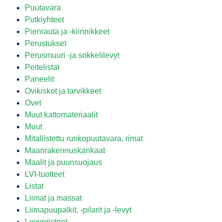
Puutavara
Putkiyhteet
Pienrauta ja -kiinnikkeet
Perustukset
Perusmuuri -ja sokkelilevyt
Peitelistat
Paneelit
Ovikiskot ja tarvikkeet
Ovet
Muut kattomateriaalit
Muut
Mitallistettu runkopuutavara, rimat
Maanrakennuskankaat
Maalit ja puunsuojaus
LVI-tuotteet
Listat
Liimat ja massat
Liimapuupalkit, -pilarit ja -levyt
Levyeristeet