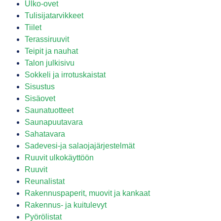
Ulko-ovet
Tulisijatarvikkeet
Tiilet
Terassiruuvit
Teipit ja nauhat
Talon julkisivu
Sokkeli ja irrotuskaistat
Sisustus
Sisäovet
Saunatuotteet
Saunapuutavara
Sahatavara
Sadevesi-ja salaojajärjestelmät
Ruuvit ulkokäyttöön
Ruuvit
Reunalistat
Rakennuspaperit, muovit ja kankaat
Rakennus- ja kuitulevyt
Pyörölistat