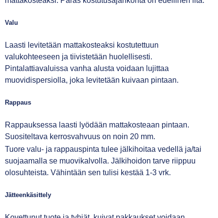
mattakosteaksi. Paras kostutusajankohta on edellinen ilta.
Valu
Laasti levitetään mattakosteaksi kostutettuun
valukohteeseen ja tiivistetään huolellisesti.
Pintalattiavaluissa vanha alusta voidaan lujittaa
muovidispersiolla, joka levitetään kuivaan pintaan.
Rappaus
Rappauksessa laasti lyödään mattakosteaan pintaan.
Suositeltava kerrosvahvuus on noin 20 mm.
Tuore valu- ja rappauspinta tulee jälkihoitaa vedellä ja/tai
suojaamalla se muovikalvolla. Jälkihoidon tarve riippuu
olosuhteista. Vähintään sen tulisi kestää 1-3 vrk.
Jätteenkäsittely
Kovettunut tuote ja tyhjät, kuivat pakkaukset voidaan