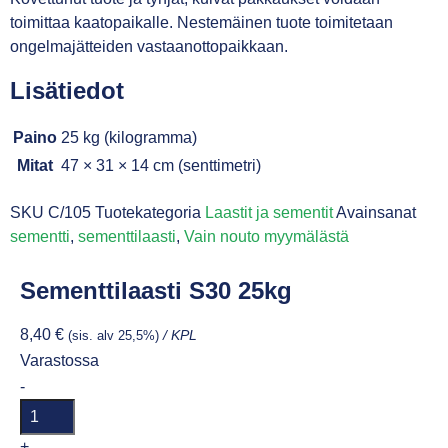
toimittaa kaatopaikalle. Nestemäinen tuote toimitetaan
ongelmajätteiden vastaanottopaikkaan.
Lisätiedot
Paino
25 kg (kilogramma)
Mitat
47 × 31 × 14 cm (senttimetri)
SKU
C/105
Tuotekategoria
Laastit ja sementit
Avainsanat
sementti
,
sementtilaasti
,
Vain nouto myymälästä
Sementtilaasti S30 25kg
8,40
€
(sis. alv 25,5%)
/ KPL
Varastossa
-
+