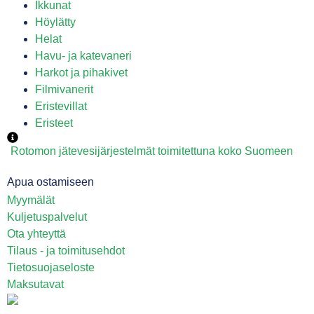
Ikkunat
Höylätty
Helat
Havu- ja katevaneri
Harkot ja pihakivet
Filmivanerit
Eristevillat
Eristeet
Rotomon jätevesijärjestelmät toimitettuna koko Suomeen
Apua ostamiseen
Myymälät
Kuljetuspalvelut
Ota yhteyttä
Tilaus - ja toimitusehdot
Tietosuojaseloste
Maksutavat