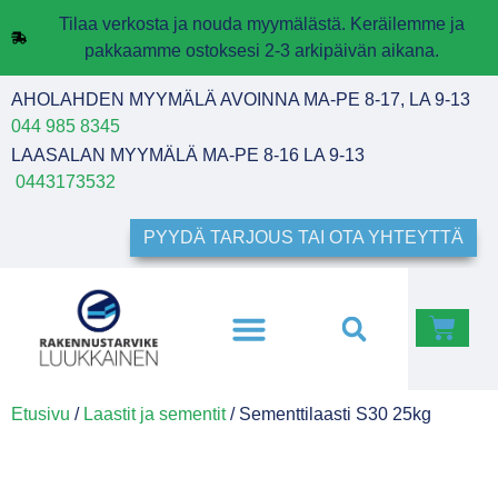
Tilaa verkosta ja nouda myymälästä. Keräilemme ja
pakkaamme ostoksesi 2-3 arkipäivän aikana.
AHOLAHDEN MYYMÄLÄ AVOINNA MA-PE 8-17, LA 9-13
044 985 8345
LAASALAN MYYMÄLÄ MA-PE 8-16 LA 9-13
0443173532
PYYDÄ TARJOUS TAI OTA YHTEYTTÄ
Etusivu
/
Laastit ja sementit
/ Sementtilaasti S30 25kg