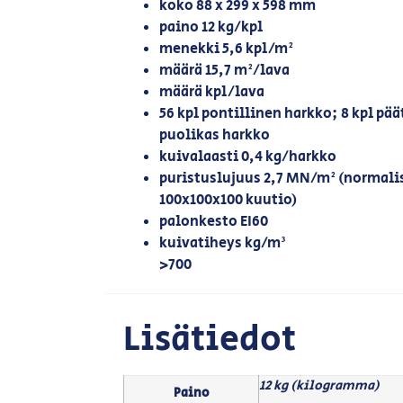
koko 88 x 299 x 598 mm
paino 12 kg/kpl
menekki 5,6 kpl/m²
määrä 15,7 m²/lava
määrä kpl/lava
56 kpl pontillinen harkko; 8 kpl pä
puolikas harkko
kuivalaasti 0,4 kg/harkko
puristuslujuus 2,7 MN/m² (normalis
100x100x100 kuutio)
palonkesto EI60
kuivatiheys kg/m³
>700
Lisätiedot
12 kg (kilogramma)
Paino