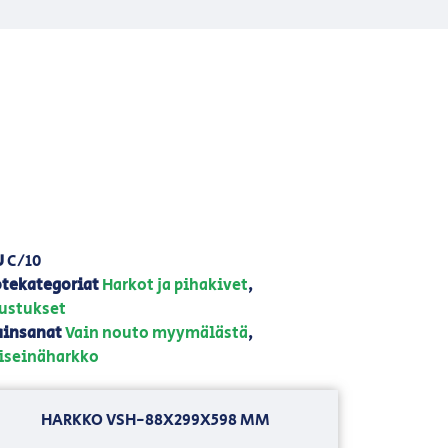
U
C/10
tekategoriat
Harkot ja pihakivet
,
ustukset
insanat
Vain nouto myymälästä
,
iseinäharkko
HARKKO VSH-88X299X598 MM