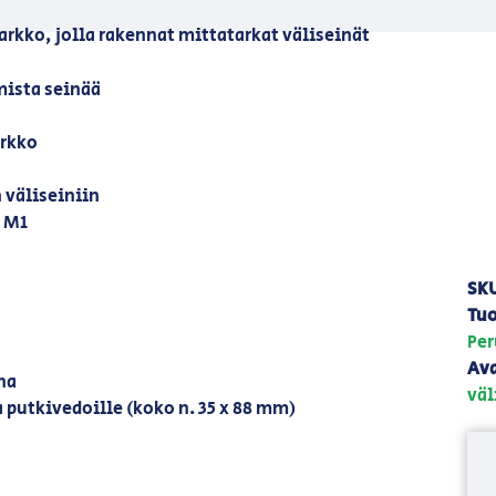
kko, jolla rakennat mittatarkat väliseinät
mista seinää
arkko
 väliseiniin
 M1
SK
Tuo
Per
Ava
na
väl
a putkivedoille (koko n. 35 x 88 mm)