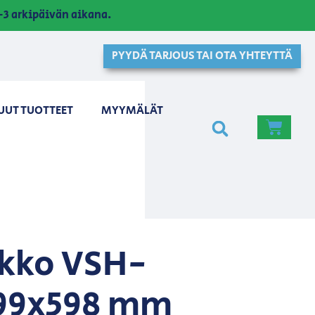
3 arkipäivän aikana.
PYYDÄ TARJOUS TAI OTA YHTEYTTÄ
UUT TUOTTEET
MYYMÄLÄT
kko VSH-
99x598 mm