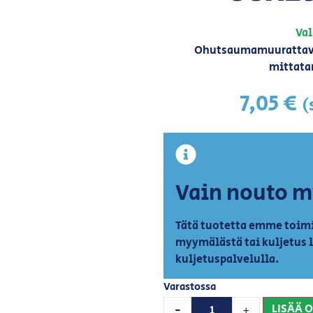
Val
Ohutsaumamuurattava 
mittatar
7,05
€
(
Vain nouto 
Tätä tuotetta emme toimi
myymälästä tai kuljetus 
kuljetuspalvelulla.
Varastossa
LISÄÄ 
-
+