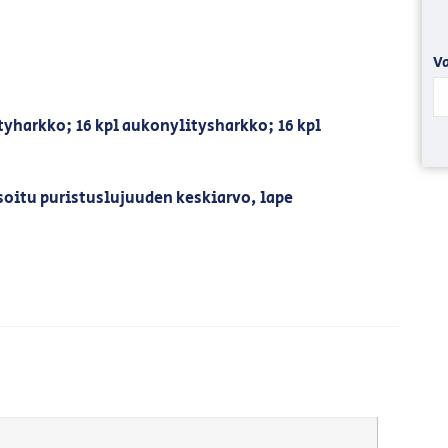
Va
ätyharkko; 16 kpl aukonylitysharkko; 16 kpl
oitu puristuslujuuden keskiarvo, lape