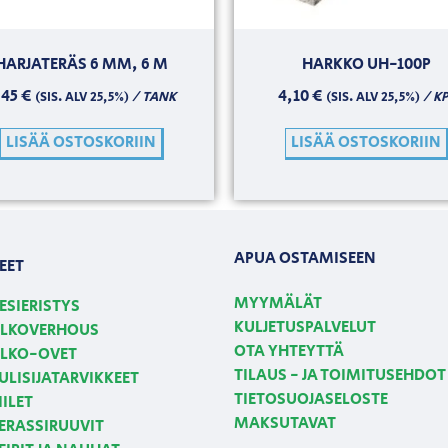
HARJATERÄS 6 MM, 6 M
HARKKO UH-100P
,45
€
4,10
€
/ TANK
/ KP
(SIS. ALV 25,5%)
(SIS. ALV 25,5%)
LISÄÄ OSTOSKORIIN
LISÄÄ OSTOSKORIIN
APUA OSTAMISEEN
EET
MYYMÄLÄT
ESIERISTYS
KULJETUSPALVELUT
LKOVERHOUS
OTA YHTEYTTÄ
LKO-OVET
TILAUS - JA TOIMITUSEHDOT
ULISIJATARVIKKEET
TIETOSUOJASELOSTE
IILET
MAKSUTAVAT
ERASSIRUUVIT