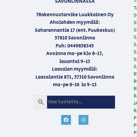
T
SAVONLINNASSA
T
7Rakennustarvike Luukkainen Oy
S
Aholahden myymälä:
S
S
Saharannantie 17 (ent. Puukeskus)
S
57810 Savonlinna
S
Puh: 0449858345
S
Avoinna ma-pe klo 8-17,
S
lauantai 9-13
S
Laasalan myymälä:
R
Laasalantie 871, 57310 Savonlinna
R
ma-pe 8-16 la 9-13
R
R
J
R
P
P
P