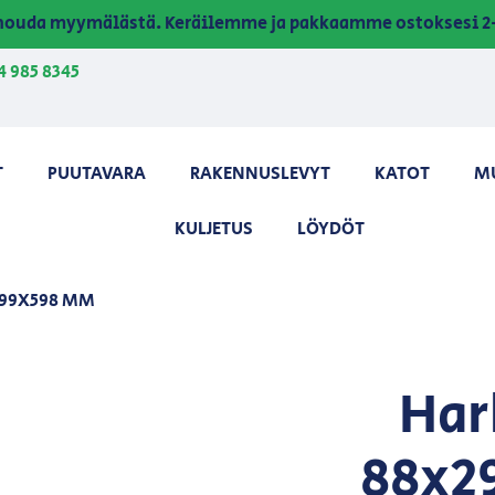
a nouda myymälästä. Keräilemme ja pakkaamme ostoksesi 2-
4 985 8345
T
PUUTAVARA
RAKENNUSLEVYT
KATOT
M
KULJETUS
LÖYDÖT
299X598 MM
Har
88x2