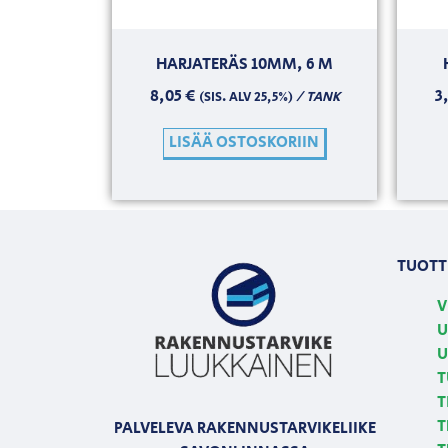
HARJATERÄS 10MM, 6 M
8,05
€
3
/ TANK
(SIS. ALV 25,5%)
LISÄÄ OSTOSKORIIN
TUOTT
V
U
U
T
T
T
PALVELEVA RAKENNUSTARVIKELIIKE