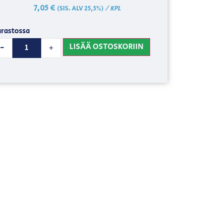
7,05
€
/ KPL
(SIS. ALV 25,5%)
rastossa
LISÄÄ OSTOSKORIIN
-
+