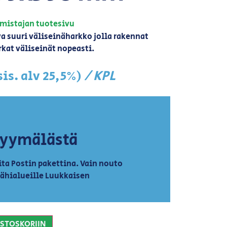
mistajan tuotesivu
suuri väliseinäharkko jolla rakennat
kat väliseinät nopeasti.
/ KPL
sis. alv 25,5%)
myymälästä
ta Postin pakettina. Vain nouto
lähialueille Luukkaisen
OSTOSKORIIN