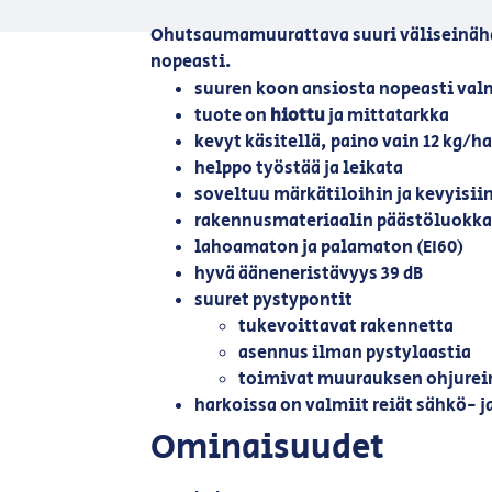
Ohutsaumamuurattava suuri väliseinähar
nopeasti.
suuren koon ansiosta nopeasti val
tuote on
hiottu
ja mittatarkka
kevyt käsitellä, paino vain 12 kg/h
helppo työstää ja leikata
soveltuu märkätiloihin ja kevyisiin
rakennusmateriaalin päästöluokka
lahoamaton ja palamaton (EI60)
hyvä ääneneristävyys 39 dB
suuret pystypontit
tukevoittavat rakennetta
asennus ilman pystylaastia
toimivat muurauksen ohjurei
harkoissa on valmiit reiät sähkö- j
Ominaisuudet