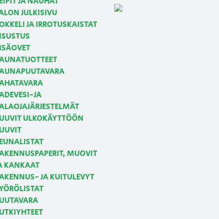
EIPIT JA NAUHAT
ALON JULKISIVU
OKKELI JA IRROTUSKAISTAT
ISUSTUS
ISÄOVET
AUNATUOTTEET
AUNAPUUTAVARA
AHATAVARA
ADEVESI-JA
ALAOJAJÄRJESTELMÄT
UUVIT ULKOKÄYTTÖÖN
UUVIT
EUNALISTAT
AKENNUSPAPERIT, MUOVIT
A KANKAAT
AKENNUS- JA KUITULEVYT
YÖRÖLISTAT
UUTAVARA
UTKIYHTEET