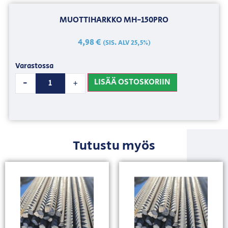
MUOTTIHARKKO MH-150PRO
4,98
€
(SIS. ALV 25,5%)
Varastossa
LISÄÄ OSTOSKORIIN
-
+
Tutustu myös