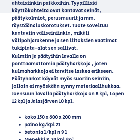
ahtaisiinkin paikkoihin. Tyypillisiä
käyttökohteita ovat kantavat seinät,
päätykolmiot, perusmuurit ja mm.
räystäänaluskorotukset. Tuote soveltuu
kantaviin väliseiniinkin, mikäli
välipohjarakenne ja sen liitoksien vaatimat
tukipinta-alat sen sallivat.
Kulmiin ja päätyihin lavalla on
ponttaamattomia päätyharkkoja , joten
kulmaharkkoja ei tarvitse laskea erikseen.
Päätyharkot käyvät myös suoriin seiniin,
jolloin ei myöskään synny materiaalihukkaa.
Joensuun lavalla päätyharkkoja on 8 kpl, Lopen
12 kpl ja Jalasjärven 10 kpl.
koko 150 x 600 x 200 mm
paino kg/kpl 21
betonia l/kpl n 9 l
Menekki 8,33 kpl/m²