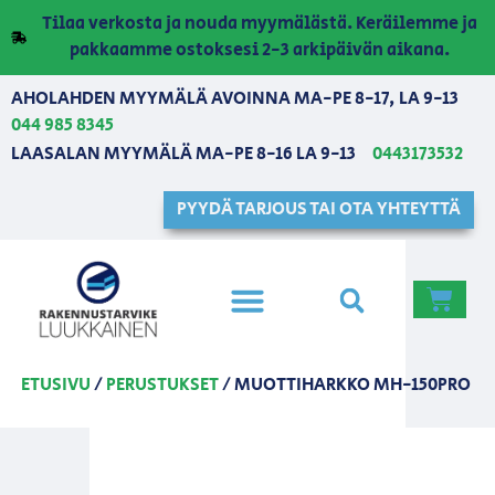
Tilaa verkosta ja nouda myymälästä. Keräilemme ja
pakkaamme ostoksesi 2-3 arkipäivän aikana.
AHOLAHDEN MYYMÄLÄ AVOINNA MA-PE 8-17, LA 9-13
044 985 8345
LAASALAN MYYMÄLÄ MA-PE 8-16 LA 9-13
0443173532
PYYDÄ TARJOUS TAI OTA YHTEYTTÄ
ETUSIVU
/
PERUSTUKSET
/ MUOTTIHARKKO MH-150PRO