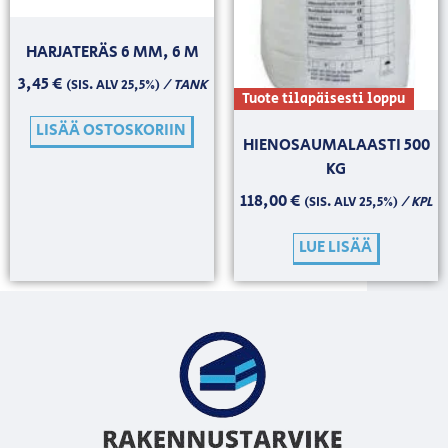
HARJATERÄS 6 MM, 6 M
3,45
€
/ TANK
(SIS. ALV 25,5%)
Tuote tilapäisesti loppu
LISÄÄ OSTOSKORIIN
HIENOSAUMALAASTI 500
KG
118,00
€
/ KPL
(SIS. ALV 25,5%)
LUE LISÄÄ