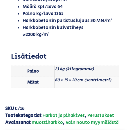
Määrä kpl/lava 64
Paino kg/lava 1365
Harkkobetonin puristuslujuus 30 MN/m²
Harkkobetonin kuivatiheys
>2200 kg/m³
Lisätiedot
23 kg (kilogramma)
Paino
60 × 15 × 20 cm (senttimetri)
Mitat
SKU
C/16
Tuotekategoriat
Harkot ja pihakivet
,
Perustukset
Avainsanat
muottiharkko
,
Vain nouto myymälästä