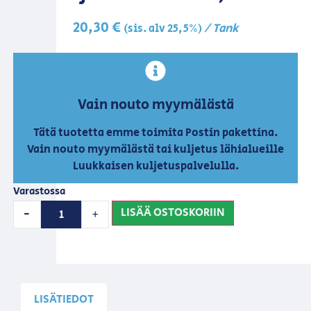
20,30
€
/ Tank
(sis. alv 25,5%)
Vain nouto myymälästä
Tätä tuotetta emme toimita Postin pakettina.
Vain nouto myymälästä tai kuljetus lähialueille
Luukkaisen kuljetuspalvelulla.
Varastossa
LISÄÄ OSTOSKORIIN
-
+
LISÄTIEDOT