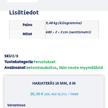
Lisätiedot
9,48 kg (kilogramma)
Paino
600 × 2 × 2 cm (senttimetri)
Mitat
SKU
E/8
Tuotekategoria
Perustukset
Avainsanat
betoniraudoitus
,
Vain nouto myymälästä
HARJATERÄS 16 MM, 6 M
20,30
€
/ TANK
(SIS. ALV 25,5%)
Varastossa