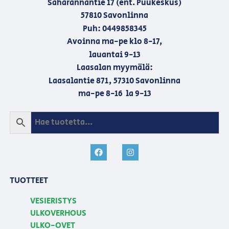
Saharannantie 17 (ent. Puukeskus)
57810 Savonlinna
Puh: 0449858345
Avoinna ma-pe klo 8-17,
lauantai 9-13
Laasalan myymälä:
Laasalantie 871, 57310 Savonlinna
ma-pe 8-16 la 9-13
TUOTTEET
VESIERISTYS
ULKOVERHOUS
ULKO-OVET