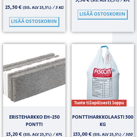
3,50
€
/ KPL
(SIS. ALV 25,5%)
25,50
€
/ 5 KG
(SIS. ALV 25,5%)
LISÄÄ OSTOSKORIIN
LISÄÄ OSTOSKORIIN
Tuote tilapäisesti loppu
ERISTEHARKKO EH-250
PONTTIHARKKOLAASTI 500
PONTTI
KG
15,20
€
153,00
€
/ KPL
/ 500
(SIS. ALV 25,5%)
(SIS. ALV 25,5%)