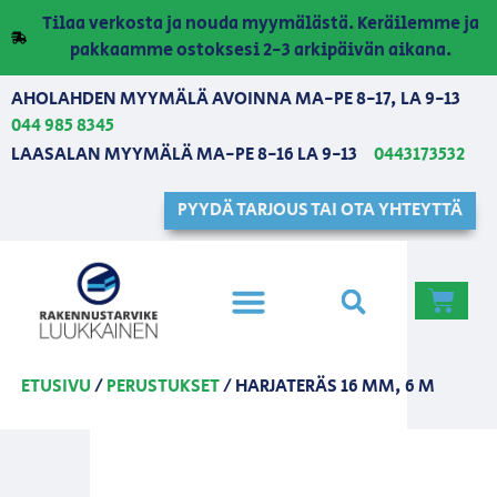
Tilaa verkosta ja nouda myymälästä. Keräilemme ja
pakkaamme ostoksesi 2-3 arkipäivän aikana.
AHOLAHDEN MYYMÄLÄ AVOINNA MA-PE 8-17, LA 9-13
044 985 8345
LAASALAN MYYMÄLÄ MA-PE 8-16 LA 9-13
0443173532
PYYDÄ TARJOUS TAI OTA YHTEYTTÄ
ETUSIVU
/
PERUSTUKSET
/ HARJATERÄS 16 MM, 6 M