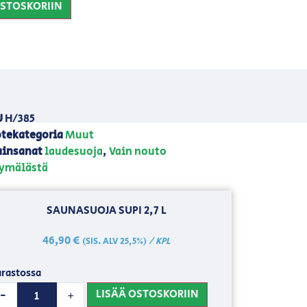
OSTOSKORIIN
U
H/385
tekategoria
Muut
insanat
laudesuoja
,
Vain nouto
ymälästä
SAUNASUOJA SUPI 2,7 L
46,90
€
/ KPL
(SIS. ALV 25,5%)
rastossa
LISÄÄ OSTOSKORIIN
-
+