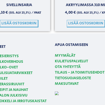
SIVELLINSARJA
AKRYYLIMASSA 310 M
,10
€
4,00
€
/ PAKE
/ K
(SIS. ALV 25,5%)
(SIS. ALV 25,5%)
LISÄÄ OSTOSKORIIN
LISÄÄ OSTOSKORIIN
APUA OSTAMISEEN
EET
MYYMÄLÄT
ESIERISTYS
KULJETUSPALVELUT
LKOVERHOUS
OTA YHTEYTTÄ
LKO-OVET
TILAUS - JA TOIMITUSEHDOT
ULISIJATARVIKKEET
TIETOSUOJASELOSTE
IILET
MAKSUTAVAT
ERASSIRUUVIT
EIPIT JA NAUHAT
ALON JULKISIVU
OKKELI JA IRROTUSKAISTAT