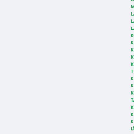
M
L
L
L
K
K
K
K
K
T
K
K
K
T
K
K
K
J