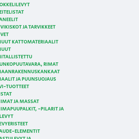
OKKELILEVYT
EITELISTAT
ANEELIT
VIKISKOT JA TARVIKKEET
VET
UUT KATTOMATERIAALIT
MUUT
ITALLISTETTU
UNKOPUUTAVARA, RIMAT
AANRAKENNUSKANKAAT
AALIT JA PUUNSUOJAUS
VI-TUOTTEET
ISTAT
IIMAT JA MASSAT
IIMAPUUPALKIT, -PILARIT JA
LEVYT
EVYERISTEET
AUDE-ELEMENTIT
ASTULEVYT JA