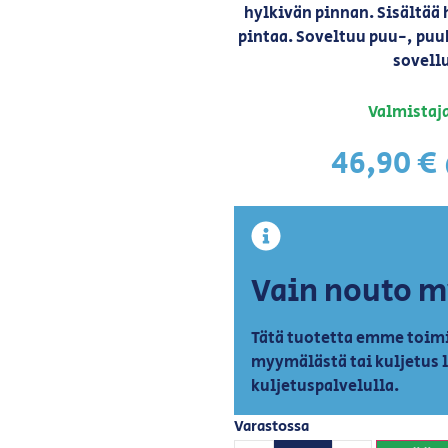
hylkivän pinnan. Sisältää
pintaa. Soveltuu puu-, puuk
sovellu
Valmistaja
46,90
€
Vain nouto 
Tätä tuotetta emme toimi
myymälästä tai kuljetus 
kuljetuspalvelulla.
Varastossa