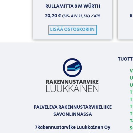
RULLAMITTA 8 M WÜRTH
20,20
€
6
/ KPL
(SIS. ALV 25,5%)
LISÄÄ OSTOSKORIIN
TUOTT
V
U
U
T
T
T
PALVELEVA RAKENNUSTARVIKELIIKE
T
SAVONLINNASSA
T
7Rakennustarvike Luukkainen Oy
S