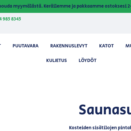
a nouda myymälästä. Keräilemme ja pakkaamme ostoksesi 2-
4 985 8345
T
PUUTAVARA
RAKENNUSLEVYT
KATOT
M
KULJETUS
LÖYDÖT
Saunasu
Kosteiden sisätilojen pinta