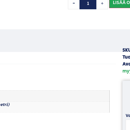
LISÄÄ 
-
+
SK
Tuo
Ava
my
etri)
Va