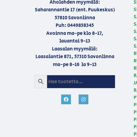
Aholahden myymälä:
S
S
Saharannantie 17 (ent. Puukeskus)
S
57810 Savonlinna
S
Puh: 0449858345
S
Avoinna ma-pe klo 8-17,
S
lauantai 9-13
S
Laasalan myymälä:
R
Laasalantie 871, 57310 Savonlinna
R
ma-pe 8-16 la 9-13
R
R
J
R
P
P
P
P
P
P