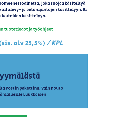
 homeenestoainetta, joka suojaa käsiteltyä
uitulevy- ja betonipintojen käsittelyyn. Ei
 lauteiden käsittelyyn.
n tuotetiedot ja työohjeet
/ KPL
(sis. alv 25,5%)
myymälästä
ta Postin pakettina. Vain nouto
lähialueille Luukkaisen