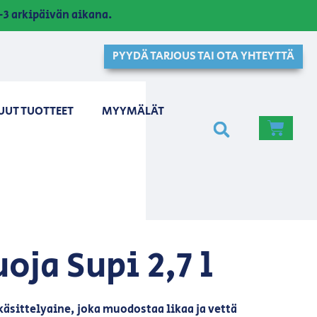
3 arkipäivän aikana.
PYYDÄ TARJOUS TAI OTA YHTEYTTÄ
UUT TUOTTEET
MYYMÄLÄT
oja Supi 2,7 l
käsittelyaine, joka muodostaa likaa ja vettä