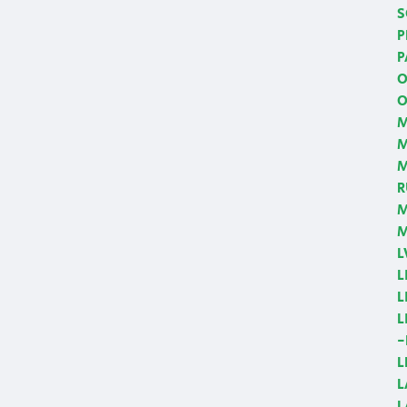
S
P
P
O
O
M
M
R
M
M
L
L
L
L
-
L
L
L