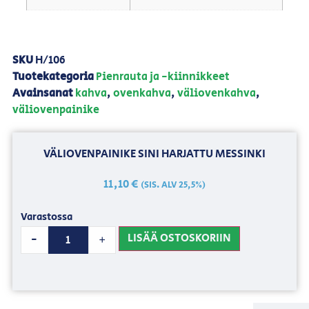
SKU
H/106
Tuotekategoria
Pienrauta ja -kiinnikkeet
Avainsanat
kahva
,
ovenkahva
,
väliovenkahva
,
väliovenpainike
VÄLIOVENPAINIKE SINI HARJATTU MESSINKI
11,10
€
(SIS. ALV 25,5%)
Varastossa
LISÄÄ OSTOSKORIIN
-
+