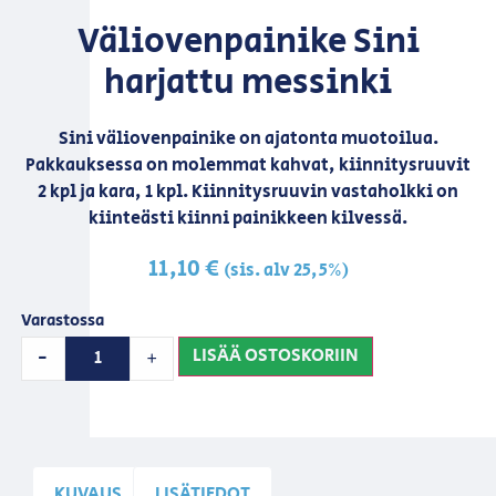
Väliovenpainike Sini
harjattu messinki
Sini väliovenpainike on ajatonta muotoilua.
Pakkauksessa on molemmat kahvat, kiinnitysruuvit
2 kpl ja kara, 1 kpl. Kiinnitysruuvin vastaholkki on
kiinteästi kiinni painikkeen kilvessä.
11,10
€
(sis. alv 25,5%)
Varastossa
LISÄÄ OSTOSKORIIN
-
+
KUVAUS
LISÄTIEDOT