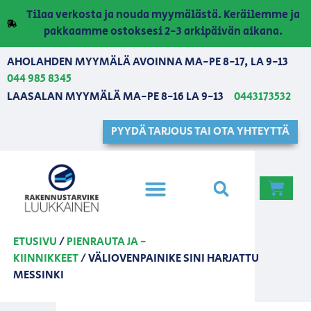
Tilaa verkosta ja nouda myymälästä. Keräilemme ja
pakkaamme ostoksesi 2-3 arkipäivän aikana.
AHOLAHDEN MYYMÄLÄ AVOINNA MA-PE 8-17, LA 9-13
044 985 8345
LAASALAN MYYMÄLÄ MA-PE 8-16 LA 9-13
0443173532
PYYDÄ TARJOUS TAI OTA YHTEYTTÄ
ETUSIVU
/
PIENRAUTA JA -
KIINNIKKEET
/ VÄLIOVENPAINIKE SINI HARJATTU
MESSINKI