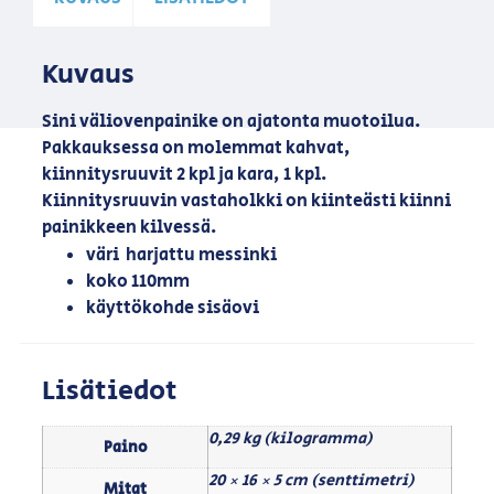
Kuvaus
Sini väliovenpainike on ajatonta muotoilua.
Pakkauksessa on molemmat kahvat,
kiinnitysruuvit 2 kpl ja kara, 1 kpl.
Kiinnitysruuvin vastaholkki on kiinteästi kiinni
painikkeen kilvessä.
väri harjattu messinki
koko 110mm
käyttökohde sisäovi
Lisätiedot
0,29 kg (kilogramma)
Paino
20 × 16 × 5 cm (senttimetri)
Mitat