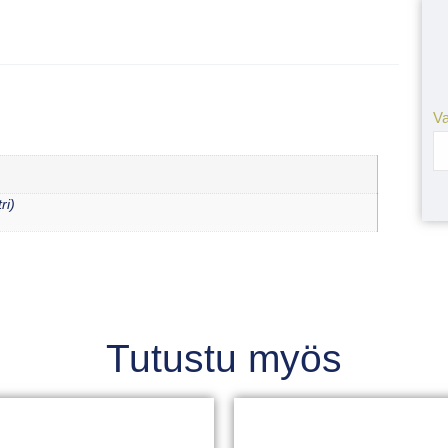
Va
ri)
Tutustu myös