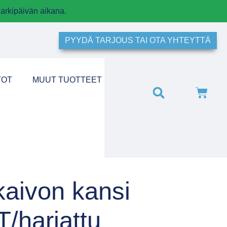
arkipäivän aikana.
PYYDÄ TARJOUS TAI OTA YHTEYTTÄ
TOT
MUUT TUOTTEET
kaivon kansi
/harjattu