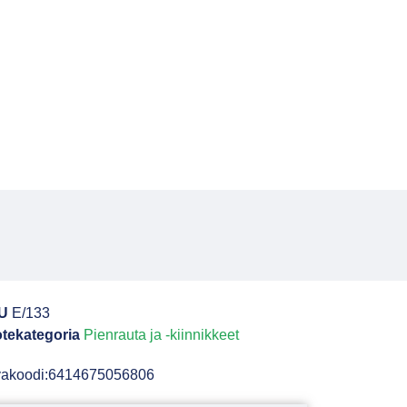
U
E/133
tekategoria
Pienrauta ja -kiinnikkeet
vakoodi:6414675056806