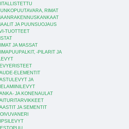
ITALLISTETTU
UNKOPUUTAVARA, RIMAT
MAANRAKENNUSKANKAAT
AALIT JA PUUNSUOJAUS
VI-TUOTTEET
ISTAT
IIMAT JA MASSAT
IIMAPUUPALKIT, -PILARIT JA
LEVYT
EVYERISTEET
AUDE-ELEMENTIT
ASTULEVYT JA
ELAMIINILEVYT
ANKA- JA KONENAULAT
AITURITARVIKKEET
AASTIT JA SEMENTIT
OIVUVANERI
IPSILEVYT
KESTOPUU