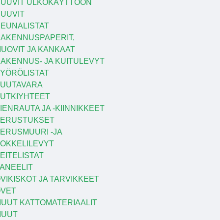
UUVIT ULKOKÄYTTÖÖN
UUVIT
EUNALISTAT
AKENNUSPAPERIT,
UOVIT JA KANKAAT
AKENNUS- JA KUITULEVYT
YÖRÖLISTAT
UUTAVARA
UTKIYHTEET
IENRAUTA JA -KIINNIKKEET
PERUSTUKSET
ERUSMUURI -JA
OKKELILEVYT
EITELISTAT
ANEELIT
VIKISKOT JA TARVIKKEET
VET
UUT KATTOMATERIAALIT
MUUT