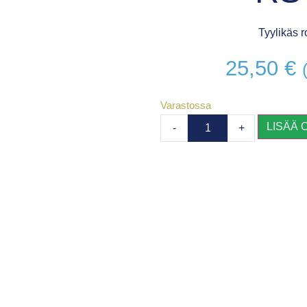
Tyylikäs r
25,50
€
Varastossa
LISÄÄ 
-
+