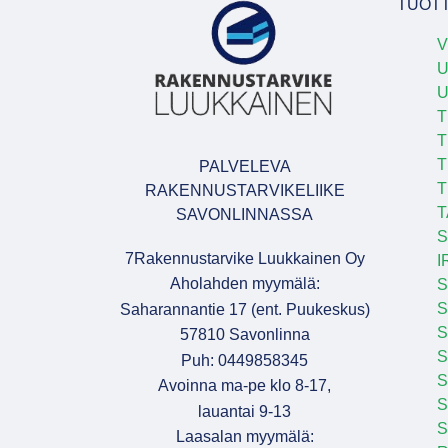
TUOT
V
U
T
T
T
PALVELEVA
T
RAKENNUSTARVIKELIIKE
T
SAVONLINNASSA
S
7Rakennustarvike Luukkainen Oy
I
Aholahden myymälä:
S
S
Saharannantie 17 (ent. Puukeskus)
S
57810 Savonlinna
Puh: 0449858345
S
Avoinna ma-pe klo 8-17,
S
lauantai 9-13
S
Laasalan myymälä: