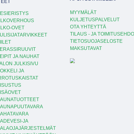
TEET
MYYMÄLÄT
ESIERISTYS
KULJETUSPALVELUT
ULKOVERHOUS
OTA YHTEYTTÄ
LKO-OVET
TILAUS - JA TOIMITUSEHD
ULISIJATARVIKKEET
TIETOSUOJASELOSTE
IILET
MAKSUTAVAT
ERASSIRUUVIT
EIPIT JA NAUHAT
ALON JULKISIVU
OKKELI JA
RROTUSKAISTAT
ISUSTUS
ISÄOVET
AUNATUOTTEET
SAUNAPUUTAVARA
AHATAVARA
ADEVESI-JA
ALAOJAJÄRJESTELMÄT