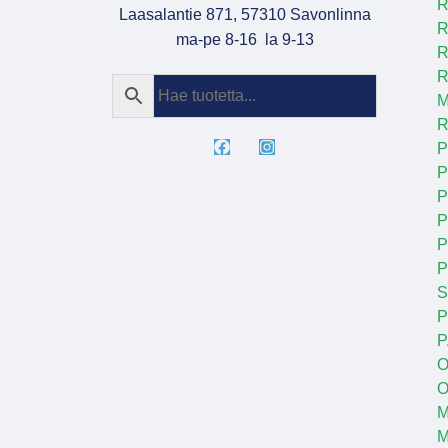
R
Laasalantie 871, 57310 Savonlinna
R
ma-pe 8-16 la 9-13
R
R
M
R
P
P
P
P
P
S
P
P
O
O
M