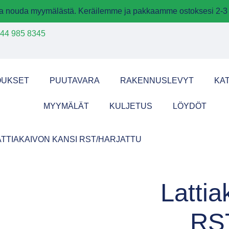
 ja nouda myymälästä. Keräilemme ja pakkaamme ostoksesi 2-3 
44 985 8345
OUKSET
PUUTAVARA
RAKENNUSLEVYT
KA
MYYMÄLÄT
KULJETUS
LÖYDÖT
ATTIAKAIVON KANSI RST/HARJATTU
Lattia
RST