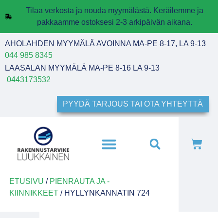
Tilaa verkosta ja nouda myymälästä. Keräilemme ja
pakkaamme ostoksesi 2-3 arkipäivän aikana.
AHOLAHDEN MYYMÄLÄ AVOINNA MA-PE 8-17, LA 9-13
044 985 8345
LAASALAN MYYMÄLÄ MA-PE 8-16 LA 9-13
0443173532
PYYDÄ TARJOUS TAI OTA YHTEYTTÄ
ETUSIVU
/
PIENRAUTA JA -
KIINNIKKEET
/ HYLLYNKANNATIN 724