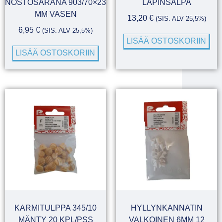
NOSTOSARANA 903/70×23
LAPINSALPA
MM VASEN
13,20
€
(SIS. ALV 25,5%)
6,95
€
(SIS. ALV 25,5%)
LISÄÄ OSTOSKORIIN
LISÄÄ OSTOSKORIIN
KARMITULPPA 345/10
HYLLYNKANNATIN
MÄNTY 20 KPL/PSS
VALKOINEN 6MM 12