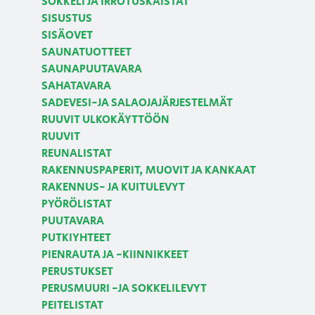
SOKKELI JA IRROTUSKAISTAT
SISUSTUS
SISÄOVET
SAUNATUOTTEET
SAUNAPUUTAVARA
SAHATAVARA
SADEVESI-JA SALAOJAJÄRJESTELMÄT
RUUVIT ULKOKÄYTTÖÖN
RUUVIT
REUNALISTAT
RAKENNUSPAPERIT, MUOVIT JA KANKAAT
RAKENNUS- JA KUITULEVYT
PYÖRÖLISTAT
PUUTAVARA
PUTKIYHTEET
PIENRAUTA JA -KIINNIKKEET
PERUSTUKSET
PERUSMUURI -JA SOKKELILEVYT
PEITELISTAT