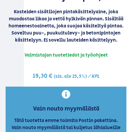
Kosteiden sisätilojen pintakäsittelyaine, joka
muodostaa likaa ja vettä hylkivän pinnan. Sisältää
homeenestoainetta, joka suojaa käsiteltyä pintaa.
Soveltuu puu-, puukuitulevy- ja betonipintojen
käsittelyyn. Ei sovellu lauteiden käsittelyyn.
Valmistajan tuotetiedot ja työohjeet
19,30
€
/ KPL
(sis. alv 25,5%)
Vain nouto myymälästä
Tätä tuotetta emme toimita Postin pakettina.
Vain nouto myymälästä tai kuljetus lähialueille