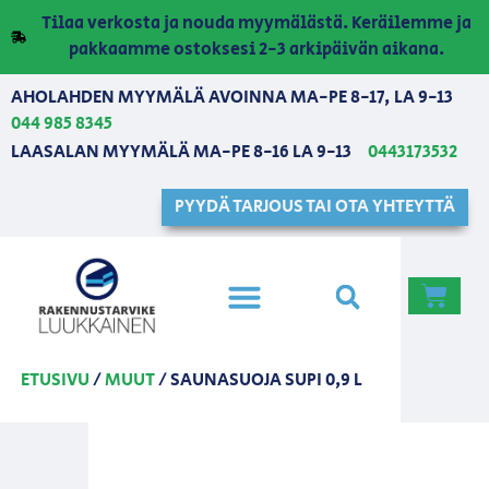
Tilaa verkosta ja nouda myymälästä. Keräilemme ja
pakkaamme ostoksesi 2-3 arkipäivän aikana.
AHOLAHDEN MYYMÄLÄ AVOINNA MA-PE 8-17, LA 9-13
044 985 8345
LAASALAN MYYMÄLÄ MA-PE 8-16 LA 9-13
0443173532
PYYDÄ TARJOUS TAI OTA YHTEYTTÄ
ETUSIVU
/
MUUT
/ SAUNASUOJA SUPI 0,9 L