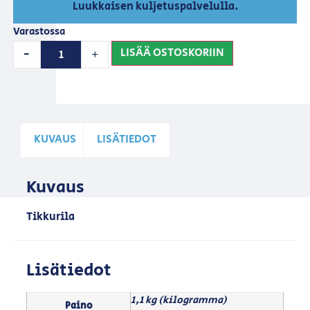
Luukkaisen kuljetuspalvelulla.
Varastossa
LISÄÄ OSTOSKORIIN
-
+
KUVAUS
LISÄTIEDOT
Kuvaus
Tikkurila
Lisätiedot
1,1 kg (kilogramma)
Paino