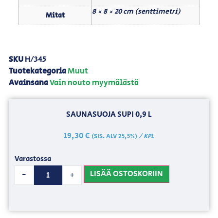
8 × 8 × 20 cm (senttimetri)
Mitat
SKU
H/345
Tuotekategoria
Muut
Avainsana
Vain nouto myymälästä
SAUNASUOJA SUPI 0,9 L
19,30
€
/ KPL
(SIS. ALV 25,5%)
Varastossa
LISÄÄ OSTOSKORIIN
-
+