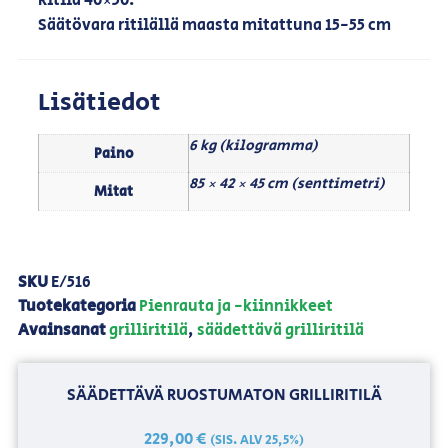
Ritilä 40×50.
Säätövara ritilällä maasta mitattuna 15-55 cm
Lisätiedot
6 kg (kilogramma)
Paino
85 × 42 × 45 cm (senttimetri)
Mitat
SKU
E/516
Tuotekategoria
Pienrauta ja -kiinnikkeet
Avainsanat
grilliritilä
,
säädettävä grilliritilä
SÄÄDETTÄVÄ RUOSTUMATON GRILLIRITILÄ
229,00
€
(SIS. ALV 25,5%)