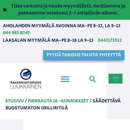
Tilaa verkosta ja nouda myymälästä. Keräilemme ja
pakkaamme ostoksesi 2-3 arkipäivän aikana.
AHOLAHDEN MYYMÄLÄ AVOINNA MA-PE 8-17, LA 9-13
044 985 8345
LAASALAN MYYMÄLÄ MA-PE 8-16 LA 9-13
0443173532
PYYDÄ TARJOUS TAI OTA YHTEYTTÄ
ETUSIVU
/
PIENRAUTA JA -KIINNIKKEET
/ SÄÄDETTÄVÄ
RUOSTUMATON GRILLIRITILÄ