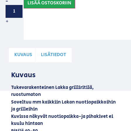
-
LISÄÄ OSTOSKORIIN
+
KUVAUS
LISÄTIEDOT
Kuvaus
Tukevarakenteinen Lakka grilliritilä,
ruostumaton
Soveltuu mm kaikkiin Lakan nuotiopaikkoihin
ja grilleihin
Kuvissa näkyvät nuotiopaikka-ja pihakivet ei
kuulu hintaan