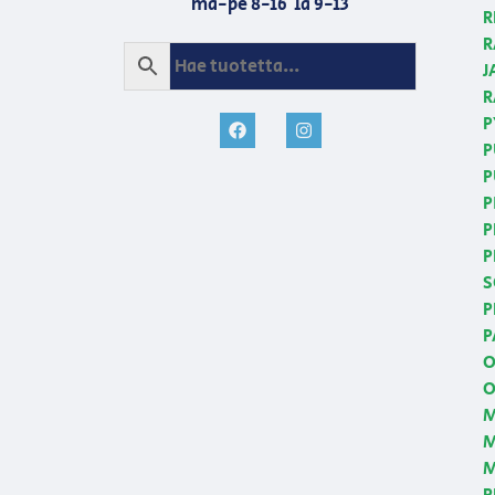
ma-pe 8-16 la 9-13
R
R
J
R
P
P
P
P
P
P
S
P
P
O
O
M
M