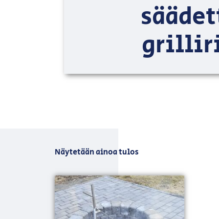
säädet
grillir
Näytetään ainoa tulos