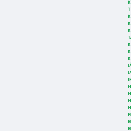
K
T
K
K
K
T
K
K
K
J
J
I
H
H
H
H
F
E
E