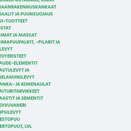
UNKOPUUTAVARA, RIMAT
AANRAKENNUSKANKAAT
AALIT JA PUUNSUOJAUS
VI-TUOTTEET
ISTAT
IIMAT JA MASSAT
IIMAPUUPALKIT, -PILARIT JA
LEVYT
EVYERISTEET
AUDE-ELEMENTIT
ASTULEVYT JA
ELAMIINILEVYT
ANKA- JA KONENAULAT
AITURITARVIKKEET
AASTIT JA SEMENTIT
OIVUVANERI
IPSILEVYT
ESTOPUU
ERTOPUUT, LVL