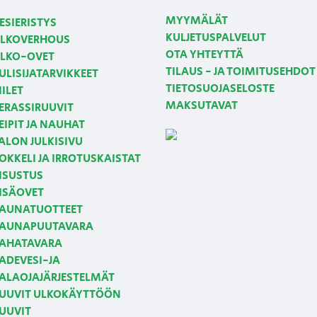
MYYMÄLÄT
ESIERISTYS
KULJETUSPALVELUT
LKOVERHOUS
OTA YHTEYTTÄ
LKO-OVET
TILAUS - JA TOIMITUSEHDOT
ULISIJATARVIKKEET
TIETOSUOJASELOSTE
IILET
MAKSUTAVAT
ERASSIRUUVIT
EIPIT JA NAUHAT
ALON JULKISIVU
OKKELI JA IRROTUSKAISTAT
ISUSTUS
ISÄOVET
AUNATUOTTEET
AUNAPUUTAVARA
AHATAVARA
ADEVESI-JA
ALAOJAJÄRJESTELMÄT
UUVIT ULKOKÄYTTÖÖN
UUVIT