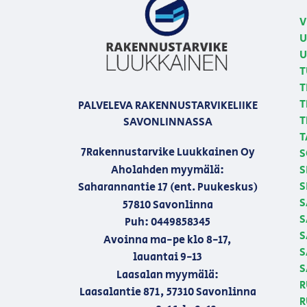
V
U
U
T
T
T
PALVELEVA RAKENNUSTARVIKELIIKE
T
SAVONLINNASSA
T
7Rakennustarvike Luukkainen Oy
S
Aholahden myymälä:
S
S
Saharannantie 17 (ent. Puukeskus)
S
57810 Savonlinna
S
Puh: 0449858345
S
Avoinna ma-pe klo 8-17,
S
lauantai 9-13
S
Laasalan myymälä:
R
Laasalantie 871, 57310 Savonlinna
R