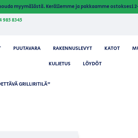
a nouda myymälästä. Keräilemme ja pakkaamme ostoksesi 2-
4 985 8345
T
PUUTAVARA
RAKENNUSLEVYT
KATOT
M
KULJETUS
LÖYDÖT
TTÄVÄ GRILLIRITILÄ”