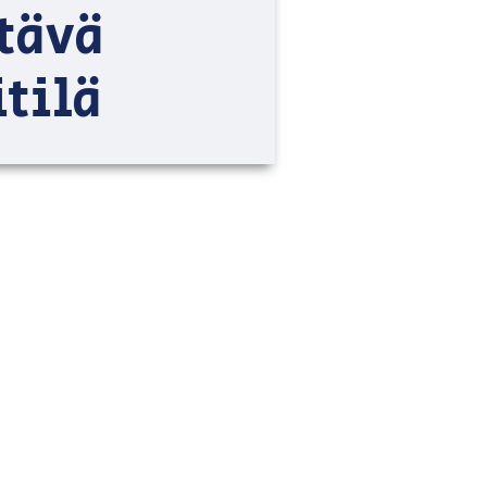
tävä
itilä