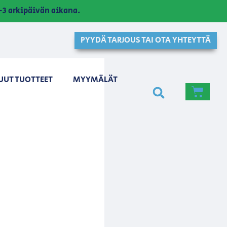
3 arkipäivän aikana.
PYYDÄ TARJOUS TAI OTA YHTEYTTÄ
UUT TUOTTEET
MYYMÄLÄT