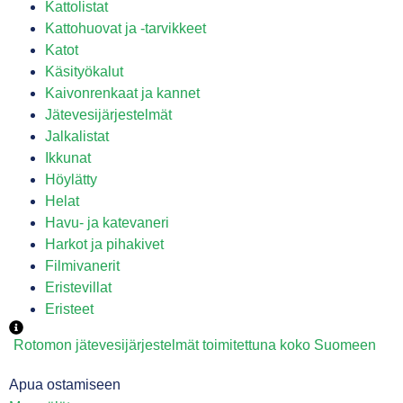
Kattolistat
Kattohuovat ja -tarvikkeet
Katot
Käsityökalut
Kaivonrenkaat ja kannet
Jätevesijärjestelmät
Jalkalistat
Ikkunat
Höylätty
Helat
Havu- ja katevaneri
Harkot ja pihakivet
Filmivanerit
Eristevillat
Eristeet
Rotomon jätevesijärjestelmät toimitettuna koko Suomeen
Apua ostamiseen