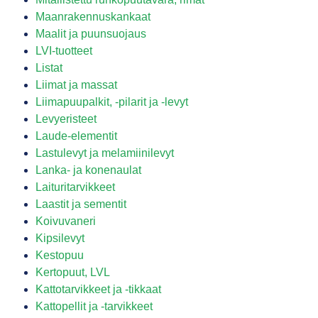
Maanrakennuskankaat
Maalit ja puunsuojaus
LVI-tuotteet
Listat
Liimat ja massat
Liimapuupalkit, -pilarit ja -levyt
Levyeristeet
Laude-elementit
Lastulevyt ja melamiinilevyt
Lanka- ja konenaulat
Laituritarvikkeet
Laastit ja sementit
Koivuvaneri
Kipsilevyt
Kestopuu
Kertopuut, LVL
Kattotarvikkeet ja -tikkaat
Kattopellit ja -tarvikkeet