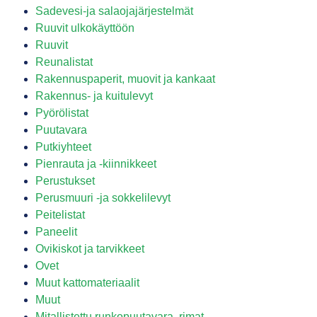
Sadevesi-ja salaojajärjestelmät
Ruuvit ulkokäyttöön
Ruuvit
Reunalistat
Rakennuspaperit, muovit ja kankaat
Rakennus- ja kuitulevyt
Pyörölistat
Puutavara
Putkiyhteet
Pienrauta ja -kiinnikkeet
Perustukset
Perusmuuri -ja sokkelilevyt
Peitelistat
Paneelit
Ovikiskot ja tarvikkeet
Ovet
Muut kattomateriaalit
Muut
Mitallistettu runkopuutavara, rimat