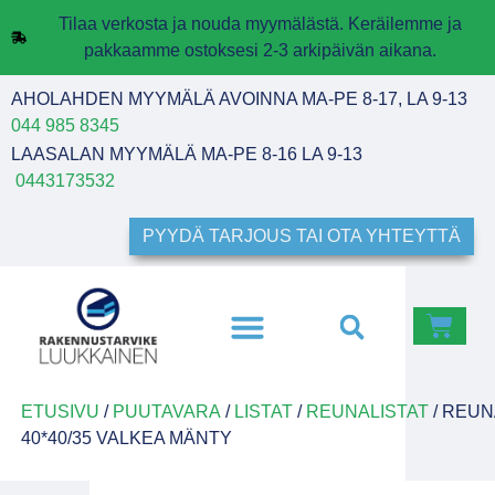
Tilaa verkosta ja nouda myymälästä. Keräilemme ja
pakkaamme ostoksesi 2-3 arkipäivän aikana.
AHOLAHDEN MYYMÄLÄ AVOINNA MA-PE 8-17, LA 9-13
044 985 8345
LAASALAN MYYMÄLÄ MA-PE 8-16 LA 9-13
0443173532
PYYDÄ TARJOUS TAI OTA YHTEYTTÄ
ETUSIVU
/
PUUTAVARA
/
LISTAT
/
REUNALISTAT
/ REUN
40*40/35 VALKEA MÄNTY