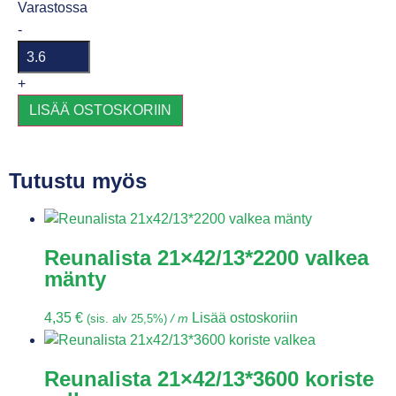
Varastossa
-
+
LISÄÄ OSTOSKORIIN
Tutustu myös
Reunalista 21×42/13*2200 valkea
mänty
4,35
€
Lisää ostoskoriin
(sis. alv 25,5%)
/ m
Reunalista 21×42/13*3600 koriste