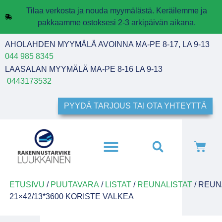
Tilaa verkosta ja nouda myymälästä. Keräilemme ja
pakkaamme ostoksesi 2-3 arkipäivän aikana.
AHOLAHDEN MYYMÄLÄ AVOINNA MA-PE 8-17, LA 9-13
044 985 8345
LAASALAN MYYMÄLÄ MA-PE 8-16 LA 9-13
0443173532
PYYDÄ TARJOUS TAI OTA YHTEYTTÄ
ETUSIVU
/
PUUTAVARA
/
LISTAT
/
REUNALISTAT
/ REUN
21×42/13*3600 KORISTE VALKEA