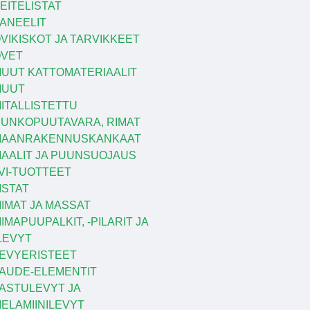
EITELISTAT
ANEELIT
VIKISKOT JA TARVIKKEET
VET
UUT KATTOMATERIAALIT
MUUT
ITALLISTETTU
UNKOPUUTAVARA, RIMAT
MAANRAKENNUSKANKAAT
AALIT JA PUUNSUOJAUS
VI-TUOTTEET
ISTAT
IIMAT JA MASSAT
IIMAPUUPALKIT, -PILARIT JA
LEVYT
EVYERISTEET
AUDE-ELEMENTIT
ASTULEVYT JA
ELAMIINILEVYT