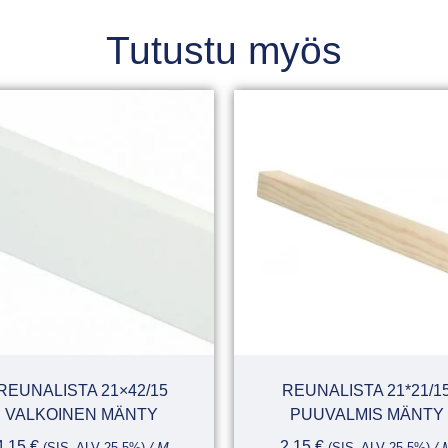
Tutustu myös
REUNALISTA 21×42/15
REUNALISTA 21*21/1
VALKOINEN MÄNTY
PUUVALMIS MÄNTY
4,15
€
2,15
€
(SIS. ALV 25,5%)
/ M
(SIS. ALV 25,5%)
/ 