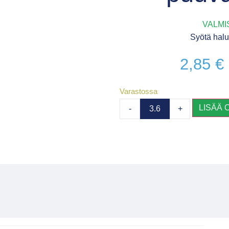
VALMI
Syötä halu
2,85
€
Varastossa
LISÄÄ 
-
+