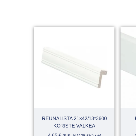
REUNALISTA 21×42/13*3600
KORISTE VALKEA
4,65
€
(SIS. ALV 25,5%)
/ M