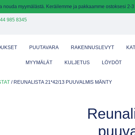
 ja nouda myymälästä. Keräilemme ja pakkaamme ostoksesi 2-3 
44 985 8345
OUKSET
PUUTAVARA
RAKENNUSLEVYT
KA
MYYMÄLÄT
KULJETUS
LÖYDÖT
STAT
/ REUNALISTA 21*42/13 PUUVALMIS MÄNTY
Reunal
puuva