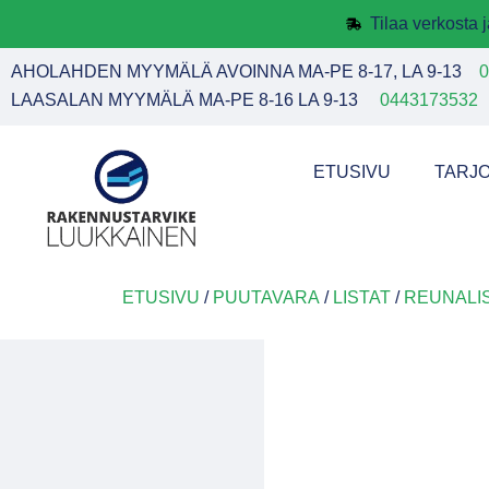
Tilaa verkosta
AHOLAHDEN MYYMÄLÄ AVOINNA MA-PE 8-17, LA 9-13
0
LAASALAN MYYMÄLÄ MA-PE 8-16 LA 9-13
0443173532
ETUSIVU
TARJ
ETUSIVU
/
PUUTAVARA
/
LISTAT
/
REUNALI