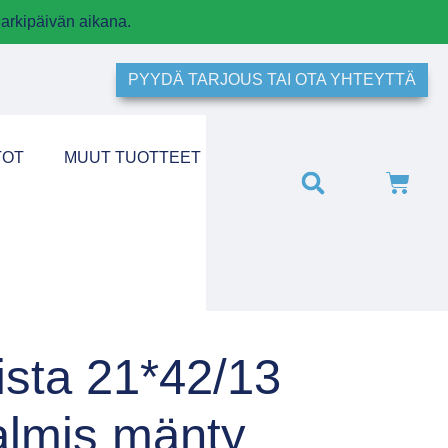
arkipäivän aikana.
PYYDÄ TARJOUS TAI OTA YHTEYTTÄ
TOT
MUUT TUOTTEET
ista 21*42/13
lmis mänty