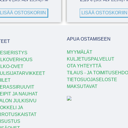
LISÄÄ OSTOSKORIIN
LISÄÄ OSTOSKORIIN
APUA OSTAMISEEN
TEET
MYYMÄLÄT
ESIERISTYS
KULJETUSPALVELUT
ULKOVERHOUS
OTA YHTEYTTÄ
LKO-OVET
TILAUS - JA TOIMITUSEHD
ULISIJATARVIKKEET
TIETOSUOJASELOSTE
IILET
MAKSUTAVAT
ERASSIRUUVIT
EIPIT JA NAUHAT
ALON JULKISIVU
OKKELI JA
RROTUSKAISTAT
ISUSTUS