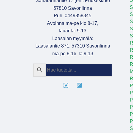
S
Saharannantie 17 (ent. Puukeskus)
S
57810 Savonlinna
Puh: 0449858345
S
Avoinna ma-pe klo 8-17,
S
lauantai 9-13
S
Laasalan myymälä:
R
Laasalantie 871, 57310 Savonlinna
R
ma-pe 8-16 la 9-13
R
R
M
R
P
P
P
P
P
S