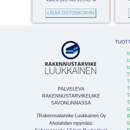
LISÄÄ OSTOSKORIIN
TUOT
V
U
T
T
T
PALVELEVA
T
RAKENNUSTARVIKELIIKE
T
SAVONLINNASSA
S
7Rakennustarvike Luukkainen Oy
I
Aholahden myymälä:
S