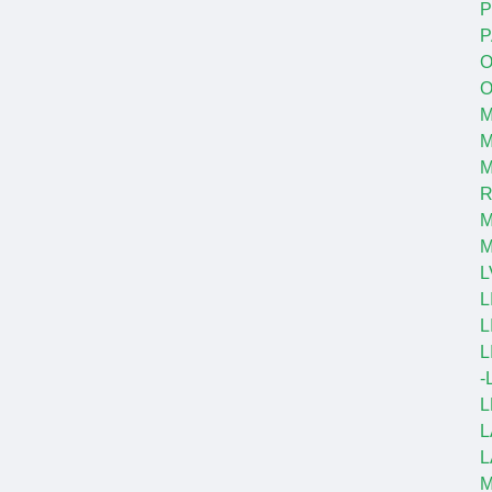
P
P
O
O
M
M
R
M
L
L
L
L
-
L
L
L
M