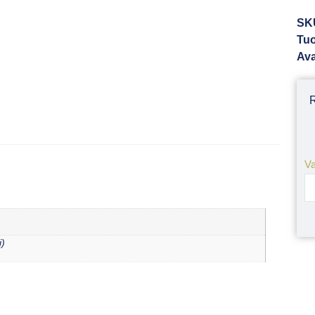
SK
Tuo
Ava
Va
i)