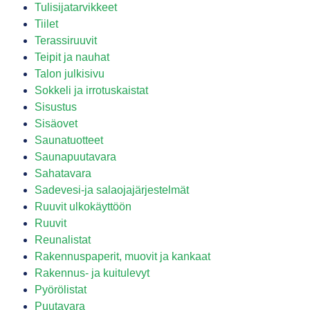
Tulisijatarvikkeet
Tiilet
Terassiruuvit
Teipit ja nauhat
Talon julkisivu
Sokkeli ja irrotuskaistat
Sisustus
Sisäovet
Saunatuotteet
Saunapuutavara
Sahatavara
Sadevesi-ja salaojajärjestelmät
Ruuvit ulkokäyttöön
Ruuvit
Reunalistat
Rakennuspaperit, muovit ja kankaat
Rakennus- ja kuitulevyt
Pyörölistat
Puutavara