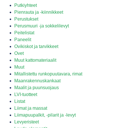
Putkiyhteet
Pienrauta ja -kiinnikkeet
Perustukset
Perusmuuri -ja sokkelilevyt
Peitelistat
Paneelit
Ovikiskot ja tarvikkeet
Ovet
Muut kattomateriaalit
Muut
Mitallistettu runkopuutavara, rimat
Maanrakennuskankaat
Maalit ja puunsuojaus
LVI-tuotteet
Listat
Liimat ja massat
Liimapuupalkit, -pilarit ja -levyt
Levyeristeet