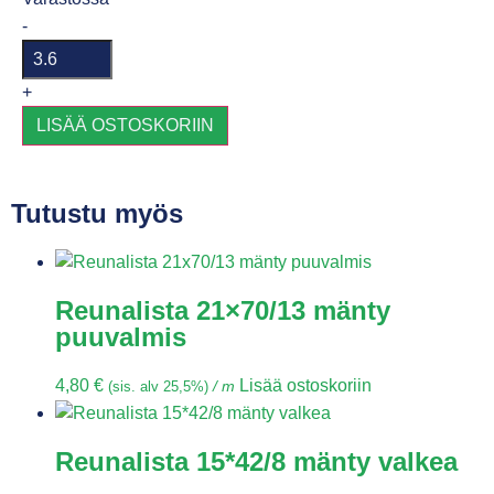
-
+
LISÄÄ OSTOSKORIIN
Tutustu myös
Reunalista 21×70/13 mänty
puuvalmis
4,80
€
Lisää ostoskoriin
(sis. alv 25,5%)
/ m
Reunalista 15*42/8 mänty valkea