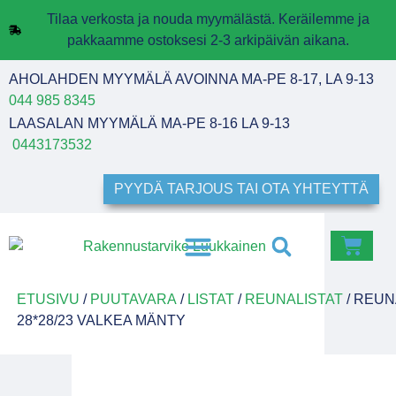
Tilaa verkosta ja nouda myymälästä. Keräilemme ja
pakkaamme ostoksesi 2-3 arkipäivän aikana.
AHOLAHDEN MYYMÄLÄ AVOINNA MA-PE 8-17, LA 9-13
044 985 8345
LAASALAN MYYMÄLÄ MA-PE 8-16 LA 9-13
0443173532
PYYDÄ TARJOUS TAI OTA YHTEYTTÄ
ETUSIVU
/
PUUTAVARA
/
LISTAT
/
REUNALISTAT
/ REUN
28*28/23 VALKEA MÄNTY