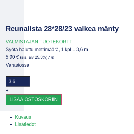
Reunalista 28*28/23 valkea mänty
VALMISTAJAN TUOTEKORTTI
Syötä haluttu metrimäärä, 1 kpl = 3,6 m
5,90
€
(sis. alv 25,5%)
/ m
Varastossa
-
+
LISÄÄ OSTOSKORIIN
Kuvaus
Lisätiedot