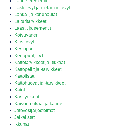
Laude-elementit
Lastulevyt ja melamiinilevyt
Lanka- ja konenaulat
Laituritarvikkeet
Laastit ja sementit
Koivuvaneri
Kipsilevyt
Kestopuu
Kertopuut, LVL
Kattotarvikkeet ja -tikkaat
Kattopellit ja -tarvikkeet
Kattolistat
Kattohuovat ja -tarvikkeet
Katot
Käsityökalut
Kaivonrenkaat ja kannet
Jätevesijärjestelmät
Jalkalistat
Ikkunat