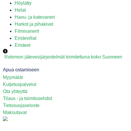
Höylätty
Helat
Havu- ja katevaneri
Harkot ja pihakivet
Filmivanerit
Eristevillat
Eristeet
Rotomon jätevesijärjestelmät toimitettuna koko Suomeen
Apua ostamiseen
Myymälät
Kuljetuspalvelut
Ota yhteyttä
Tilaus - ja toimitusehdot
Tietosuojaseloste
Maksutavat