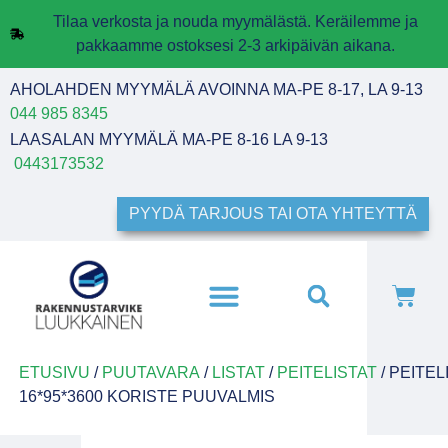
Tilaa verkosta ja nouda myymälästä. Keräilemme ja
pakkaamme ostoksesi 2-3 arkipäivän aikana.
AHOLAHDEN MYYMÄLÄ AVOINNA MA-PE 8-17, LA 9-13
044 985 8345
LAASALAN MYYMÄLÄ MA-PE 8-16 LA 9-13
0443173532
PYYDÄ TARJOUS TAI OTA YHTEYTTÄ
ETUSIVU
/
PUUTAVARA
/
LISTAT
/
PEITELISTAT
/ PEITEL
16*95*3600 KORISTE PUUVALMIS