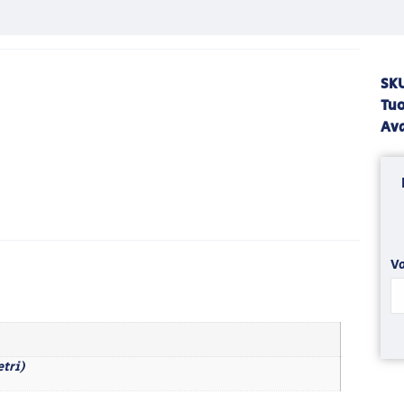
SK
Tuo
Av
Va
etri)