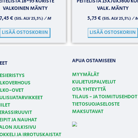
EITELISTA 16*95 KORISTE
PEITELISTA 15X70X3600 KO
VALKOINEN MÄNTY
VALK. MÄNTY
7,45
€
5,75
€
/ M
/ 
(SIS. ALV 25,5%)
(SIS. ALV 25,5%)
LISÄÄ OSTOSKORIIN
LISÄÄ OSTOSKORIIN
APUA OSTAMISEEN
EET
MYYMÄLÄT
ESIERISTYS
KULJETUSPALVELUT
LKOVERHOUS
OTA YHTEYTTÄ
LKO-OVET
TILAUS - JA TOIMITUSEHDOT
ULISIJATARVIKKEET
TIETOSUOJASELOSTE
IILET
MAKSUTAVAT
ERASSIRUUVIT
EIPIT JA NAUHAT
ALON JULKISIVU
OKKELI JA IRROTUSKAISTAT