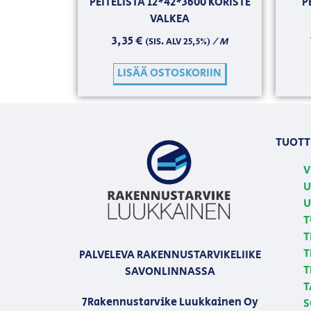
PEITELISTA 12*42*3600 KORISTE
P
VALKEA
3,35
€
/ M
(SIS. ALV 25,5%)
LISÄÄ OSTOSKORIIN
TUOTT
V
U
U
T
T
T
PALVELEVA RAKENNUSTARVIKELIIKE
T
SAVONLINNASSA
T
7Rakennustarvike Luukkainen Oy
S