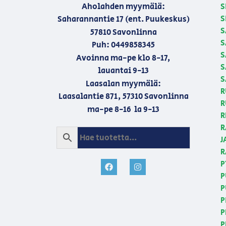
Aholahden myymälä:
S
S
Saharannantie 17 (ent. Puukeskus)
S
57810 Savonlinna
S
Puh: 0449858345
S
Avoinna ma-pe klo 8-17,
S
lauantai 9-13
S
Laasalan myymälä:
R
Laasalantie 871, 57310 Savonlinna
R
ma-pe 8-16 la 9-13
R
R
J
R
P
P
P
P
P
P