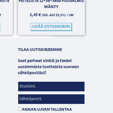
RISTE
PEITELISTA 12*58*3600 PUUVALMIS
MÄNTY
2,45
€
M
/ JM
(SIS. ALV 25,5%)
LISÄÄ OSTOSKORIIN
TILAA UUTISKIRJEEMME
Saat parhaat vinkit ja tiedot
uusimmista tuotteista suoraan
sähköpostiisi!
ANNAN LUVAN TALLENTAA