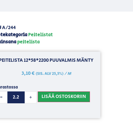
U
A/244
tekategoria
Peitelistat
ainsana
peitelista
PEITELISTA 12*58*2200 PUUVALMIS MÄNTY
3,10
€
/ M
(SIS. ALV 25,5%)
rastossa
LISÄÄ OSTOSKORIIN
-
+