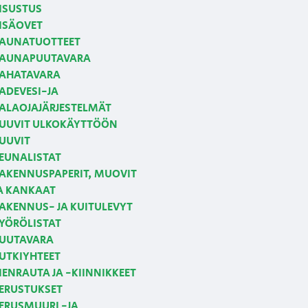
ISUSTUS
ISÄOVET
AUNATUOTTEET
AUNAPUUTAVARA
AHATAVARA
ADEVESI-JA
ALAOJAJÄRJESTELMÄT
UUVIT ULKOKÄYTTÖÖN
UUVIT
EUNALISTAT
AKENNUSPAPERIT, MUOVIT
A KANKAAT
AKENNUS- JA KUITULEVYT
YÖRÖLISTAT
UUTAVARA
UTKIYHTEET
IENRAUTA JA -KIINNIKKEET
ERUSTUKSET
ERUSMUURI -JA