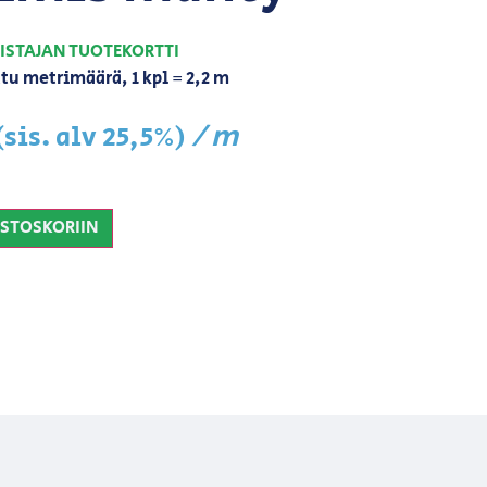
ISTAJAN TUOTEKORTTI
tu metrimäärä, 1 kpl = 2,2 m
/ m
(sis. alv 25,5%)
OSTOSKORIIN