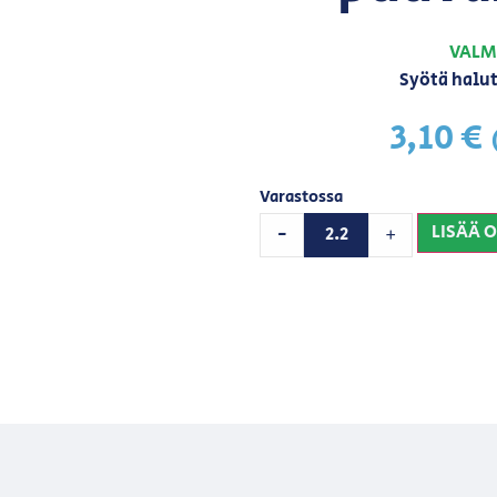
VALM
Syötä halut
3,10
€
Varastossa
LISÄÄ 
-
+