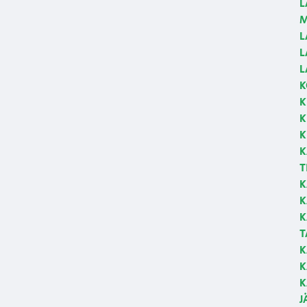
L
M
L
L
L
K
K
K
K
K
T
K
K
K
T
K
K
K
J