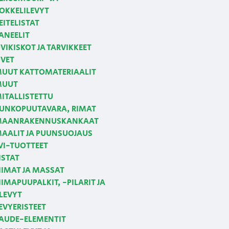
OKKELILEVYT
EITELISTAT
ANEELIT
VIKISKOT JA TARVIKKEET
VET
UUT KATTOMATERIAALIT
MUUT
ITALLISTETTU
UNKOPUUTAVARA, RIMAT
AANRAKENNUSKANKAAT
AALIT JA PUUNSUOJAUS
VI-TUOTTEET
ISTAT
IIMAT JA MASSAT
IIMAPUUPALKIT, -PILARIT JA
LEVYT
EVYERISTEET
AUDE-ELEMENTIT