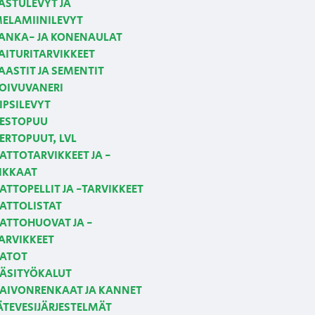
ASTULEVYT JA
ELAMIINILEVYT
ANKA- JA KONENAULAT
AITURITARVIKKEET
AASTIT JA SEMENTIT
OIVUVANERI
IPSILEVYT
ESTOPUU
ERTOPUUT, LVL
ATTOTARVIKKEET JA -
IKKAAT
ATTOPELLIT JA -TARVIKKEET
ATTOLISTAT
ATTOHUOVAT JA -
ARVIKKEET
ATOT
ÄSITYÖKALUT
AIVONRENKAAT JA KANNET
ÄTEVESIJÄRJESTELMÄT