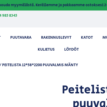
a nouda myymälästä. Keräilemme ja pakkaamme ostoksesi 2-
4 985 8345
T
PUUTAVARA
RAKENNUSLEVYT
KATOT
M
KULJETUS
LÖYDÖT
/ PEITELISTA 12*58*2200 PUUVALMIS MÄNTY
Peiteli
puuva