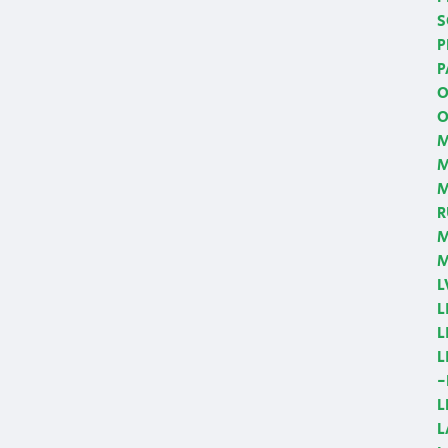
S
P
P
O
O
M
M
R
M
M
L
L
L
L
-
L
L