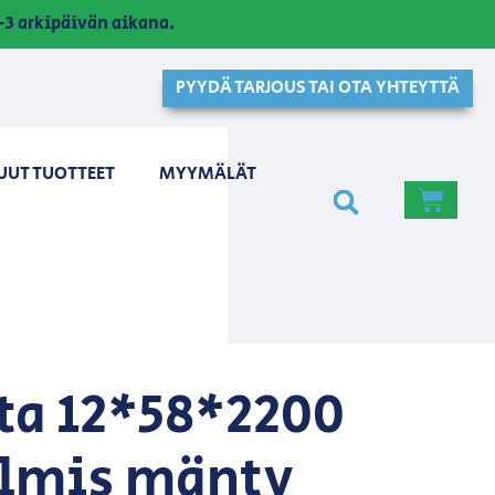
3 arkipäivän aikana.
PYYDÄ TARJOUS TAI OTA YHTEYTTÄ
UUT TUOTTEET
MYYMÄLÄT
sta 12*58*2200
lmis mänty