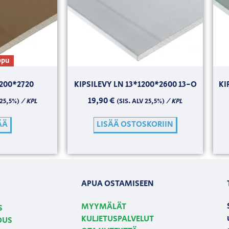
ppu
1200*2720
KIPSILEVY LN 13*1200*2600 13-O
KI
19,90
€
/ KPL
/ KPL
 25,5%)
(SIS. ALV 25,5%)
ÄÄ
LISÄÄ OSTOSKORIIN
APUA OSTAMISEEN
MYYMÄLÄT
S
KULJETUSPALVELUT
OUS