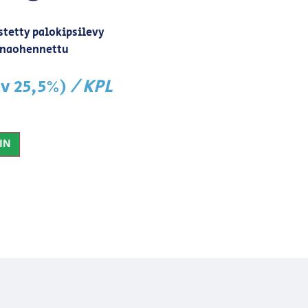
stetty palokipsilevy
unaohennettu
/ KPL
lv 25,5%)
IN