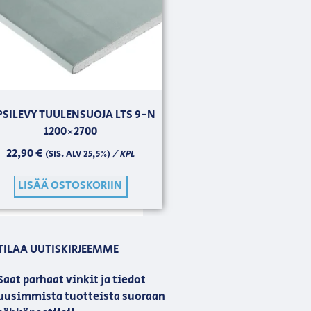
PSILEVY TUULENSUOJA LTS 9-N
1200×2700
22,90
€
/ KPL
(SIS. ALV 25,5%)
LISÄÄ OSTOSKORIIN
TILAA UUTISKIRJEEMME
Saat parhaat vinkit ja tiedot
uusimmista tuotteista suoraan