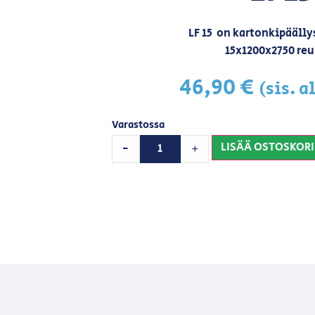
LF 15 on kartonkipäälly
15x1200x2750 re
46,90
€
(sis. a
Varastossa
LISÄÄ OSTOSKORI
-
+