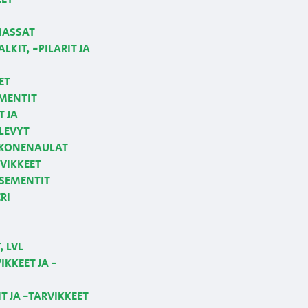
MASSAT
LKIT, -PILARIT JA
ET
MENTIT
T JA
LEVYT
 KONENAULAT
VIKKEET
 SEMENTIT
RI
 LVL
KKEET JA -
T JA -TARVIKKEET