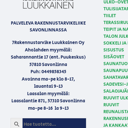
ULKO-OVE
TULISIJATA
TIILET
TERASSIRU
PALVELEVA RAKENNUSTARVIKELIIKE
TEIPIT JA 
SAVONLINNASSA
TALON JULK
7Rakennustarvike Luukkainen Oy
SOKKELI JA
Aholahden myymälä:
SISUSTUS
SISÄOVET
Saharannantie 17 (ent. Puukeskus)
SAUNATUO
57810 Savonlinna
SAUNAPUU
Puh: 0449858345
SAHATAVA
Avoinna ma-pe klo 8-17,
SADEVESI-
lauantai 9-13
SALAOJAJÄ
Laasalan myymälä:
RUUVIT U
Laasalantie 871, 57310 Savonlinna
RUUVIT
ma-pe 8-16 la 9-13
REUNALIST
RAKENNUSP
JA KANKAA