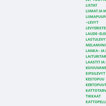
LISTAT
LIIMAT JA 
LIIMAPUUPA
-LEVYT
LEVYERISTE
LAUDE-ELE
LASTULEVY
MELAMIINI
LANKA- JA
LAITURITAR
LAASTIT JA
KOIVUVANE
KIPSILEVYT
KESTOPUU
KERTOPUUT,
KATTOTARVI
TIKKAAT
KATTOPELLI