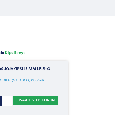
ia
Kipsilevyt
SUOJAKIPSI 15 MM LF15-O
6,90
€
/ KPL
(SIS. ALV 25,5%)
LISÄÄ OSTOSKORIIN
+