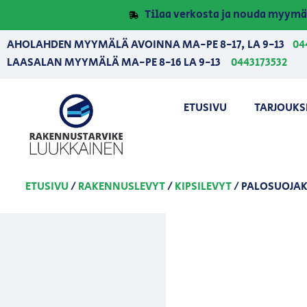
Tilaa verkosta ja nouda myymä
AHOLAHDEN MYYMÄLÄ AVOINNA MA-PE 8-17, LA 9-13
04
LAASALAN MYYMÄLÄ MA-PE 8-16 LA 9-13
0443173532
ETUSIVU
TARJOUKS
ETUSIVU
/
RAKENNUSLEVYT
/
KIPSILEVYT
/ PALOSUOJAKI