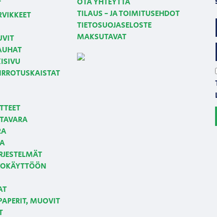
OTA YHTEYTTÄ
T
TILAUS - JA TOIMITUSEHDOT
RVIKKEET
TIETOSUOJASELOSTE
MAKSUTAVAT
UVIT
NAUHAT
ISIVU
 IRROTUSKAISTAT
TTEET
TAVARA
RA
JA
RJESTELMÄT
LKOKÄYTTÖÖN
AT
APERIT, MUOVIT
T