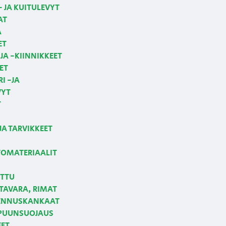
 JA KUITULEVYT
AT
A
ET
JA -KIINNIKKEET
ET
I -JA
VYT
T
JA TARVIKKEET
OMATERIAALIT
ETTU
AVARA, RIMAT
NNUSKANKAAT
 PUUNSUOJAUS
EET