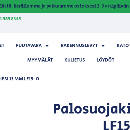
lästä. Keräilemme ja pakkaamme ostoksesi 2-3 arkipäivän 
4 985 8345
ET
PUUTAVARA
RAKENNUSLEVYT
KATO
MYYMÄLÄT
KULJETUS
LÖYDÖT
PSI 15 MM LF15-O
Palosuojak
LF1