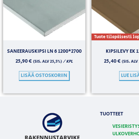
Tuote tilapäisesti lo
SANEERAUSKIPSI LN 6 1200*2700
KIPSILEVY EK 
25,90
€
25,40
€
/ KPL
(SIS. ALV 25,5%)
(SIS. ALV
LISÄÄ OSTOSKORIIN
LUE LIS
TUOTTEET
VESIERISTY
ULKOVERH