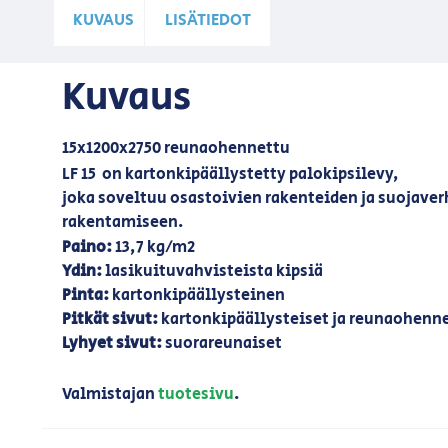
KUVAUS
LISÄTIEDOT
Kuvaus
15x1200x2750 reunaohennettu
LF 15 on kartonkipäällystetty palokipsilevy,
joka soveltuu osastoivien rakenteiden ja suojave
rakentamiseen.
Paino:
13,7 kg/m2
Ydin:
lasikuituvahvisteista kipsiä
Pinta:
kartonkipäällysteinen
Pitkät sivut:
kartonkipäällysteiset ja reunaohenn
Lyhyet sivut:
suorareunaiset
Valmistajan
tuotesivu
.