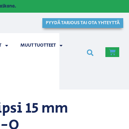
aikana.
PYYDÄ TARJOUS TAI OTA YHTEYTTÄ
T
MUUT TUOTTEET
ipsi 15 mm
5-O