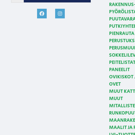
RAKENNUS-
PYÖRÖLIST
PUUTAVAR
PUTKIYHTE
PIENRAUTA 
PERUSTUKS
PERUSMUUR
SOKKELILE
PEITELISTA
PANEELIT
OVIKISKOT 
OVET
MUUT KATT
MUUT
MITALLIST
RUNKOPUUT
MAANRAKE
MAALIT JA
LVI-TUOTT