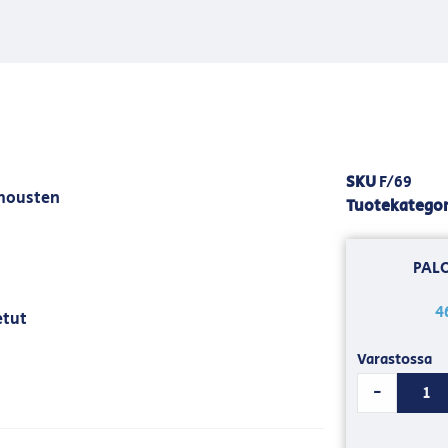
SKU
F/69
rhousten
Tuotekategor
PALO
4
etut
Varastossa
-