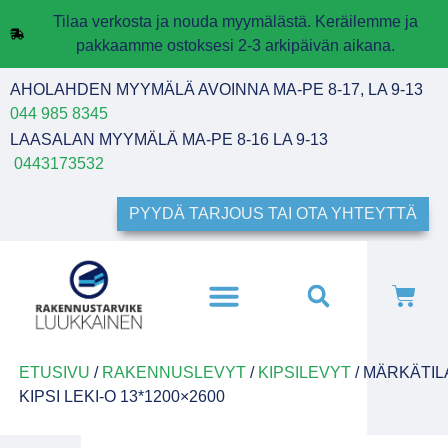
Tilaa verkosta ja nouda myymälästä. Keräilemme ja
pakkaamme ostoksesi 2-3 arkipäivän aikana.
AHOLAHDEN MYYMÄLÄ AVOINNA MA-PE 8-17, LA 9-13
044 985 8345
LAASALAN MYYMÄLÄ MA-PE 8-16 LA 9-13
0443173532
PYYDÄ TARJOUS TAI OTA YHTEYTTÄ
ETUSIVU
/
RAKENNUSLEVYT
/
KIPSILEVYT
/ MÄRKÄTI
KIPSI LEKI-O 13*1200×2600