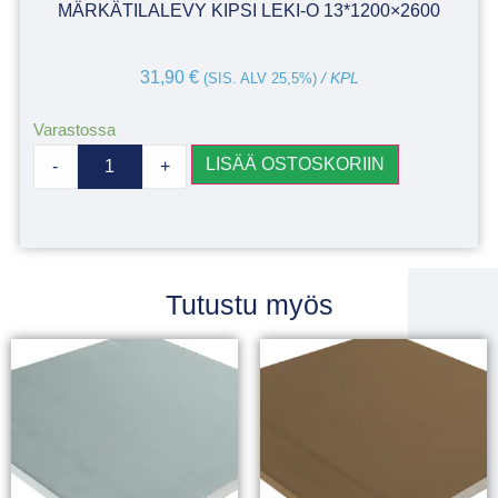
MÄRKÄTILALEVY KIPSI LEKI-O 13*1200×2600
31,90
€
(SIS. ALV 25,5%)
/ KPL
Varastossa
LISÄÄ OSTOSKORIIN
-
+
Tutustu myös