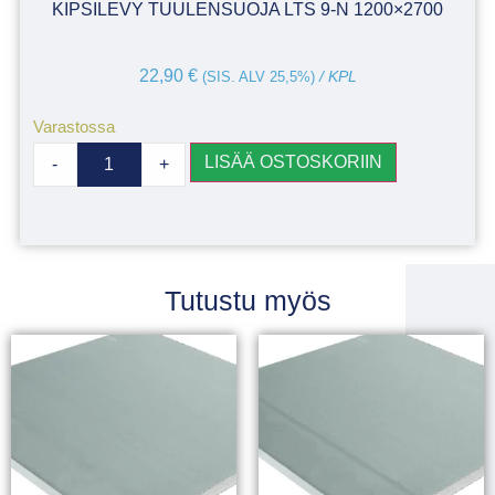
KIPSILEVY TUULENSUOJA LTS 9-N 1200×2700
22,90
€
(SIS. ALV 25,5%)
/ KPL
Varastossa
LISÄÄ OSTOSKORIIN
-
+
Tutustu myös