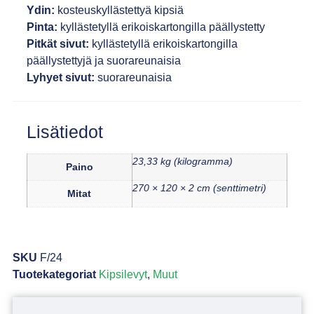
Ydin:
kosteuskyllästettyä kipsiä
Pinta:
kyllästetyllä erikoiskartongilla päällystetty
Pitkät sivut:
kyllästetyllä erikoiskartongilla
päällystettyjä ja suorareunaisia
Lyhyet sivut:
suorareunaisia
Lisätiedot
23,33 kg (kilogramma)
Paino
270 × 120 × 2 cm (senttimetri)
Mitat
SKU
F/24
Tuotekategoriat
Kipsilevyt
,
Muut