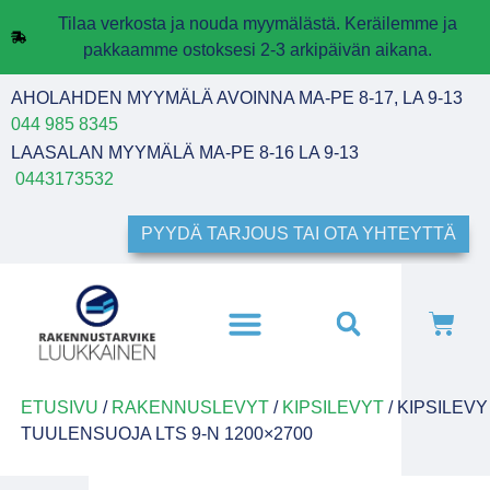
Tilaa verkosta ja nouda myymälästä. Keräilemme ja
pakkaamme ostoksesi 2-3 arkipäivän aikana.
AHOLAHDEN MYYMÄLÄ AVOINNA MA-PE 8-17, LA 9-13
044 985 8345
LAASALAN MYYMÄLÄ MA-PE 8-16 LA 9-13
0443173532
PYYDÄ TARJOUS TAI OTA YHTEYTTÄ
ETUSIVU
/
RAKENNUSLEVYT
/
KIPSILEVYT
/ KIPSILEVY
TUULENSUOJA LTS 9-N 1200×2700